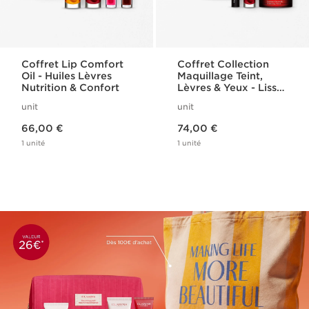
Coffret Lip Comfort
Coffret Collection
Oil - Huiles Lèvres
Maquillage Teint,
Nutrition & Confort
Lèvres & Yeux - Lisse
Minute Base
unit
unit
Comblante
Nouveau prix 66,00 €
Nouveau prix 74,00 €
66,00 €
74,00 €
1 unité
1 unité