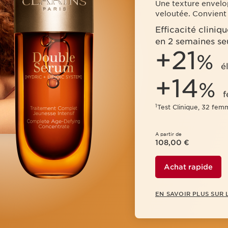
Une texture envelo
veloutée. Convient 
Efficacité clini
en 2 semaines se
+21
%
é
+14
%
f
1
Test Clinique, 32 fem
A partir de
108,00 €
Achat rapide
EN SAVOIR PLUS SUR