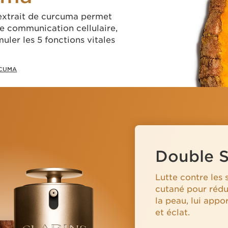
'extrait de curcuma permet
e communication cellulaire,
muler les 5 fonctions vitales
RCUMA
Double 
Lutte contre les 
cutané pour rédui
la peau, lui appo
et éclat.