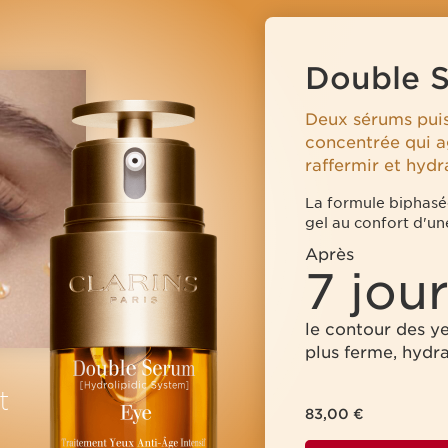
Double 
Deux sérums puis
concentrée qui a
raffermir et hydr
La formule biphasée
gel au confort d'un
Après
7 jour
le contour des ye
plus ferme, hydrat
t
83,00 €