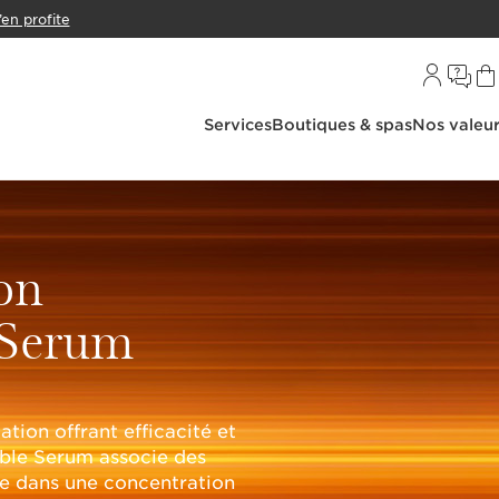
’en profite
Services
Boutiques & spas
Nos valeu
on
 Serum
tion offrant efficacité et
uble Serum associe des
ge dans une concentration