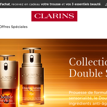
’achat
, recevez en cadeau
votre trousse
et
vos 3 essentiels beauté
.
J
Offres Spéciales
Collecti
Double
Prouesse de formula
sensorialité, le Do
ingrédients anti-â