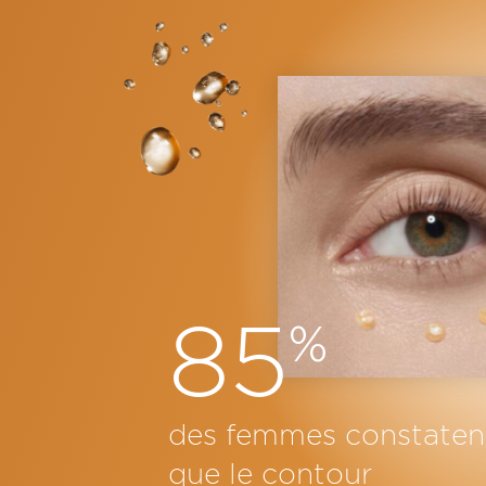
85
%
des femmes constaten
que le contour