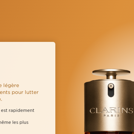
e légère
ents pour lutter
.
e est rapidement
même les plus