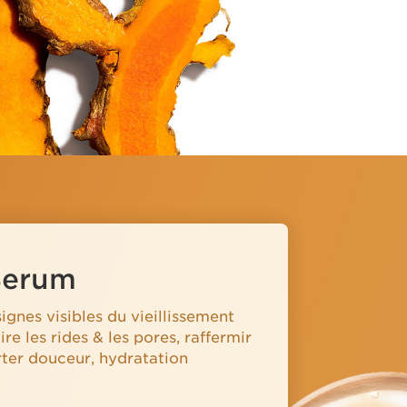
Serum
signes visibles du vieillissement
re les rides & les pores, raffermir
rter douceur, hydratation