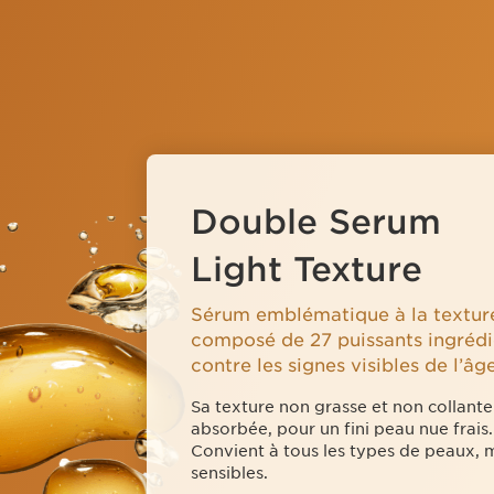
Double Serum
Light Texture
Sérum emblématique à la textur
composé de 27 puissants ingrédi
contre les signes visibles de l’âge
Sa texture non grasse et non collant
absorbée, pour un fini peau nue frais.
Convient à tous les types de peaux, 
sensibles.