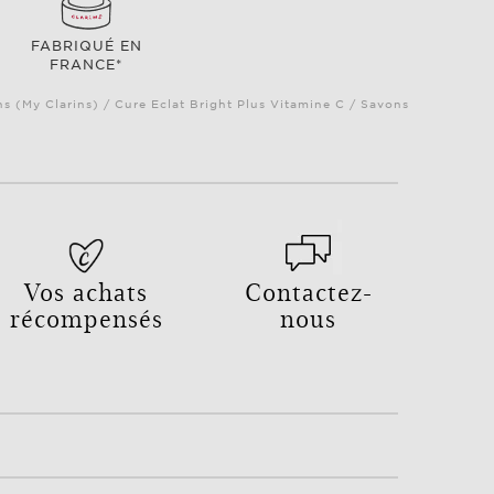
FABRIQUÉ EN
FRANCE*
ns (My Clarins) / Cure Eclat Bright Plus Vitamine C / Savons
Vos achats
Contactez-
récompensés
nous