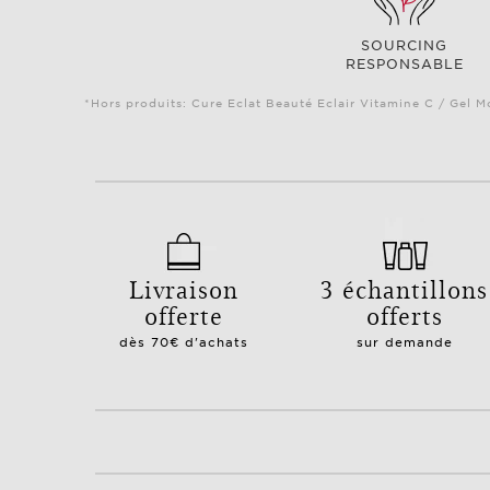
SOURCING
RESPONSABLE
*Hors produits: Cure Eclat Beauté Eclair Vitamine C / Gel M
Livraison
3 échantillons
offerte
offerts
dès 70€ d'achats
sur demande