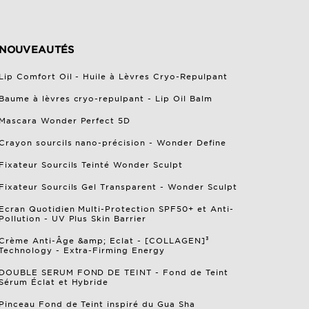
NOUVEAUTÉS
Lip Comfort Oil - Huile à Lèvres Cryo-Repulpant
Baume à lèvres cryo-repulpant - Lip Oil Balm
Mascara Wonder Perfect 5D
Crayon sourcils nano-précision - Wonder Define
Fixateur Sourcils Teinté Wonder Sculpt
Fixateur Sourcils Gel Transparent - Wonder Sculpt
Ecran Quotidien Multi-Protection SPF50+ et Anti-
Pollution - UV Plus Skin Barrier
Crème Anti-Âge &amp; Eclat - [COLLAGEN]³
Technology - Extra-Firming Energy
DOUBLE SERUM FOND DE TEINT - Fond de Teint
Sérum Éclat et Hybride
Pinceau Fond de Teint inspiré du Gua Sha