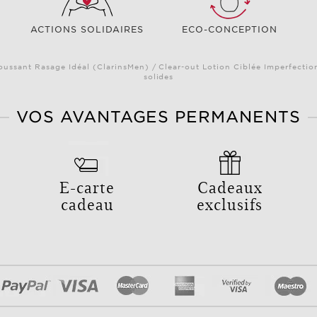
ACTIONS SOLIDAIRES
ECO-CONCEPTION
oussant Rasage Idéal (ClarinsMen) / Clear-out Lotion Ciblée Imperfectio
solides
VOS AVANTAGES PERMANENTS
E-carte
Cadeaux
cadeau
exclusifs