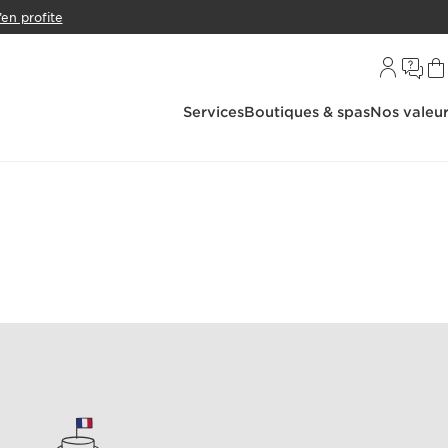
’en profite
Services
Boutiques & spas
Nos valeu