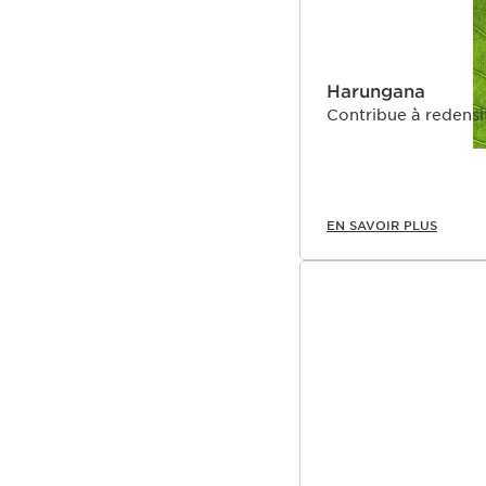
Le plus Clarins
Un contour des yeux au 
maintenant rechargeabl
contribuez à diminuer 
Harungana
rachat d'un flacon rech
Contribue à redensif
en comparaison de l’ach
complet rechargé 1 fois.
analyse de cycle de vie.
EN SAVOIR PLUS