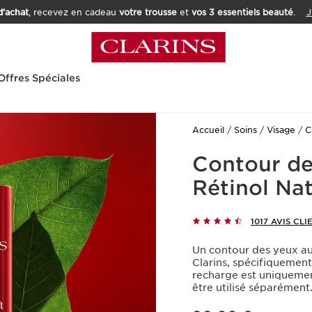
’achat
, recevez en cadeau
votre trousse
et
vos 3 essentiels beauté
.
J
Offres Spéciales
Accueil
Soins
Visage
C
Contour de
Rétinol Nat
1017 AVIS CLI
Un contour des yeux au 
Clarins, spécifiquemen
recharge est uniquemen
être utilisé séparément
Nouveau prix 90,00 €