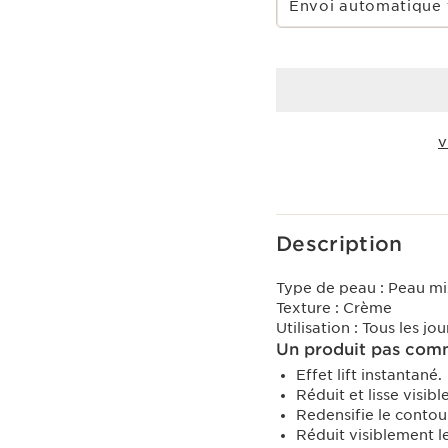
Envoi automatique 
V
Voir le panier
Description
Type de peau :
Peau mi
Texture :
Crème
Utilisation :
Tous les jou
Un produit pas comm
Effet lift instantané.
Réduit et lisse visibl
Redensifie le contour
Réduit visiblement le