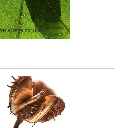
rétinol naturel anti-âge, un nouveau flacon
e en aluminium. Dès l'achat de la 1ère recharge, vous
de 73%* son impact environnemental par rapport au
argeable complet.*En rechargeant 1 fois votre flacon,
ier et raffermir la peau.
at de 2 flacons Total Eye Lift complets et 1 flacon
 Calcul basé sur un score unique, calculé à partir d'une
Nb : la recharge ne peut pas s'utiliser seule.