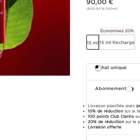
90,00 €
(600,00 €/100ml)
Économisez 20%
15 ml Recharge
15 ml
Achat unique
Abonnement
Livraison planifiée avec
p
10% de réduction
sur la 
100 points Club Clarins
su
20% de réduction
sur le 
Livraison offerte
Choisir la période d''abonnement