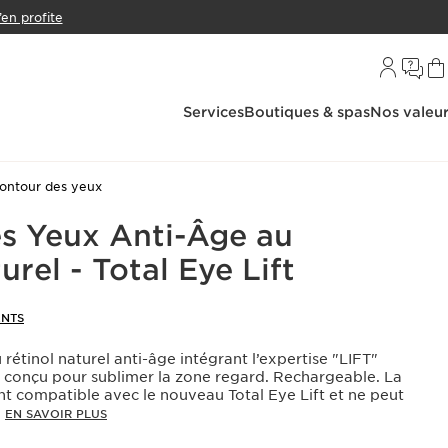
’en profite
Services
Boutiques & spas
Nos valeu
ontour des yeux
s Yeux Anti-Âge au
urel - Total Eye Lift
ENTS
rétinol naturel anti-âge intégrant l’expertise "LIFT"
t conçu pour sublimer la zone regard. Rechargeable. La
t compatible avec le nouveau Total Eye Lift et ne peut
.
EN SAVOIR PLUS