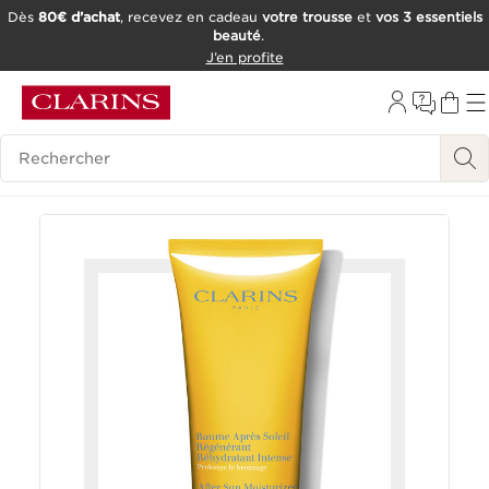
Dès
80€ d’achat
, recevez en cadeau
votre trousse
et
vos 3 essentiels
beauté
.
ALLER AU CONTENU
J’en profite
CONSULTER LE PIED DE PAGE
OUTIL D'ACCESSIBILITÉ
Historique des recherches