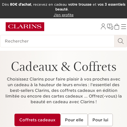
Dès
80€ d’achat
, recevez en cadeau
votre trousse
et
vos 3 essentiels
beauté
.
ALLER AU CONTENU
J’en profite
CONSULTER LE PIED DE PAGE
OUTIL D'ACCESSIBILITÉ
Historique des recherches
Cadeaux & Coffrets
Choisissez Clarins pour faire plaisir à vos proches avec
un cadeau à la hauteur de leurs envies : l'essentiel des
best-sellers Clarins, des coffrets cadeaux en édition
limitée ou encore des cartes cadeaux ... Offrez(-vous) la
beauté en cadeau avec Clarins !
Coffrets cadeaux
Pour elle
Pour lui