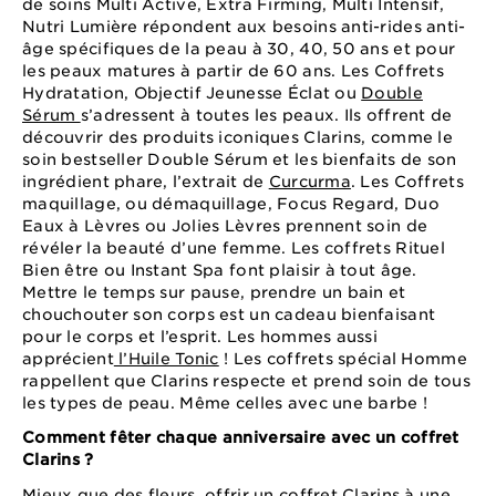
de soins Multi Active, Extra Firming, Multi Intensif,
Nutri Lumière répondent aux besoins anti-rides anti-
âge spécifiques de la peau à 30, 40, 50 ans et pour
les peaux matures à partir de 60 ans. Les Coffrets
Hydratation, Objectif Jeunesse Éclat ou
Double
Sérum
s’adressent à toutes les peaux. Ils offrent de
découvrir des produits iconiques Clarins, comme le
soin bestseller Double Sérum et les bienfaits de son
ingrédient phare, l’extrait de
Curcurma
. Les Coffrets
maquillage, ou démaquillage, Focus Regard, Duo
Eaux à Lèvres ou Jolies Lèvres prennent soin de
révéler la beauté d’une femme. Les coffrets Rituel
Bien être ou Instant Spa font plaisir à tout âge.
Mettre le temps sur pause, prendre un bain et
chouchouter son corps est un cadeau bienfaisant
pour le corps et l’esprit. Les hommes aussi
apprécient
l’Huile Tonic
! Les coffrets spécial Homme
rappellent que Clarins respecte et prend soin de tous
les types de peau. Même celles avec une barbe !
Comment fêter chaque anniversaire avec un coffret
Clarins ?
Mieux que des fleurs, offrir un coffret Clarins à une