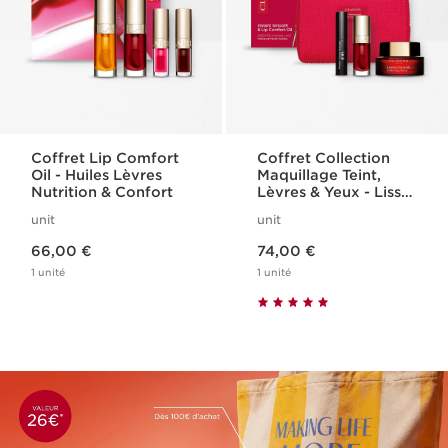
Coffret Lip Comfort
Coffret Collection
Oil - Huiles Lèvres
Maquillage Teint,
Nutrition & Confort
Lèvres & Yeux - Lisse
Minute Base
unit
unit
Comblante
Nouveau prix 66,00 €
Nouveau prix 74,00 €
66,00 €
74,00 €
1 unité
1 unité