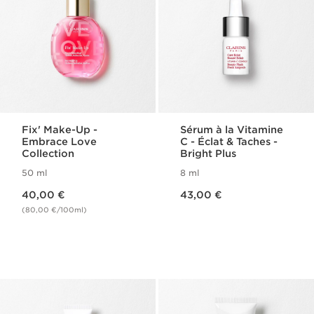
Fix' Make-Up -
Sérum à la Vitamine
Embrace Love
C - Éclat & Taches -
Collection
Bright Plus
50 ml
8 ml
Nouveau prix 40,00 €
Nouveau prix 43,00 €
40,00 €
43,00 €
(80,00 €/100ml)