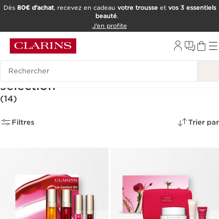
Dès
80€ d’achat
, recevez en cadeau
votre trousse
et
vos 3 essentiels
beauté
.
ALLER AU CONTENU
J’en profite
CONSULTER LE PIED DE PAGE
OUTIL D'ACCESSIBILITÉ
Historique des recherches
Ventes Privées | -30% sur une
sélection
(14)
Filtres
Trier par