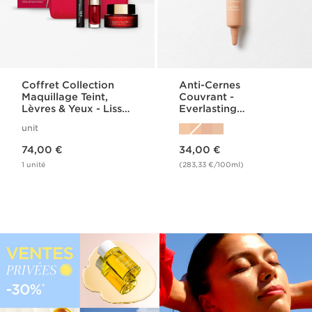
Coffret Collection
Anti-Cernes
Maquillage Teint,
Couvrant -
Lèvres & Yeux - Lisse
Everlasting
Minute Base
Concealer
unit
Comblante
Nouveau prix 74,00 €
Nouveau prix 34,00 €
74,00 €
34,00 €
1 unité
(283,33 €/100ml)