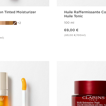
ion Tinted Moisturizer
Huile Raffermissante Co
Huile Tonic
100 ml
2
Nouveau prix 69,00 €
69,00 €
(69,00 €/100ml)
0ml)
Achat rapide
Achat rapi