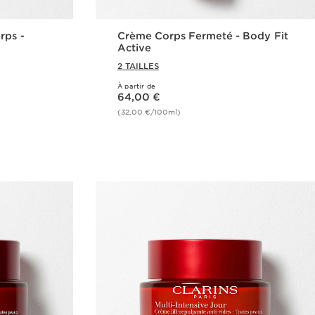
rps -
Crème Corps Fermeté - Body Fit
Active
2 TAILLES
À partir de
Nouveau prix 64,00 €
64,00 €
(32,00 €/100ml)
de
Achat rapide