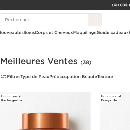
Dès
80€ d
ALLER AU CONTENU
Historique des recherches
CONSULTER LE PIED DE PAGE
OUTIL D'ACCESSIBILITÉ
Nouveautés
Soins
Corps et Cheveux
Maquillage
Guide cadeaux
Accueil
Nouveautés
Meilleures Ventes
Meilleures Ventes
(38)
Filtres
Type de Peau
Préoccupation Beauté
Texture
Hot on social
Hot on social
Rechargeable
Essayez-le