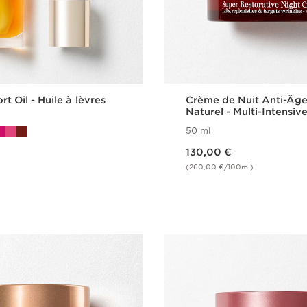
t Oil - Huile à lèvres
Crème de Nuit Anti-Âge
Naturel - Multi-Intensiv
50 ml
Nouveau prix 130,00 €
130,00 €
(260,00 €/100ml)
Achat rapide
Achat rapi