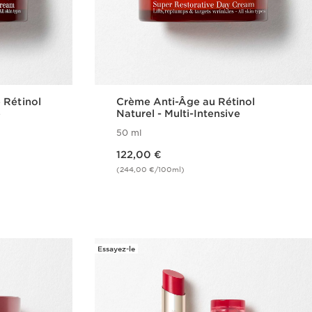
 Rétinol
Crème Anti-Âge au Rétinol
e
Naturel - Multi-Intensive
50 ml
Nouveau prix 122,00 €
122,00 €
(244,00 €/100ml)
de
Achat rapide
Essayez-le