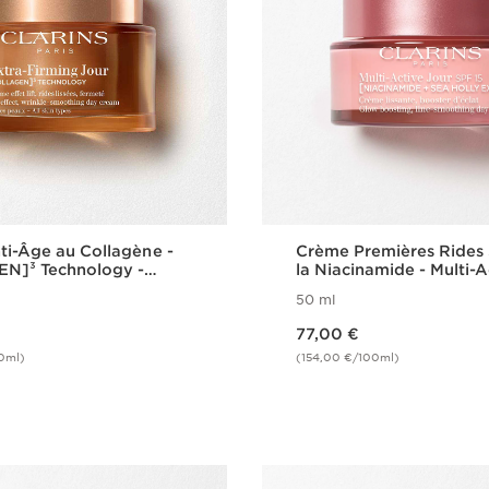
i-Âge au Collagène -
Crème Premières Rides
N]³ Technology -
la Niacinamide - Multi-A
ming
50 ml
Nouveau prix 77,00 €
77,00 €
0ml)
(154,00 €/100ml)
Achat rapide
Achat rapi