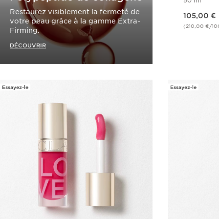
50 ml
Nouveau prix 105,00 €
Restaurez visiblement la fermeté de
105,00 €
votre peau grâce à la gamme Extra-
(210,00 €/10
Firming.
DÉCOUVRIR
Essayez-le
Essayez-le