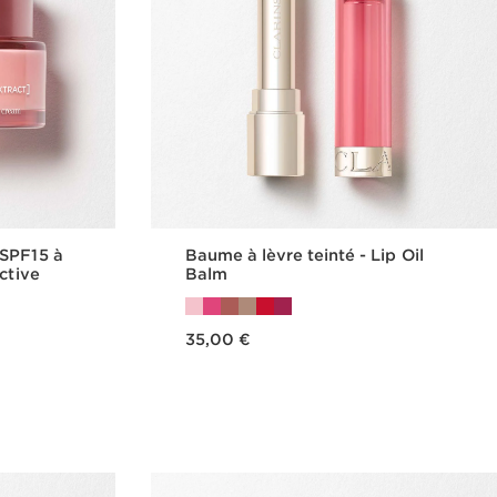
 SPF15 à
Baume à lèvre teinté - Lip Oil
ctive
Balm
Nouveau prix 35,00 €
35,00 €
de
Achat rapide