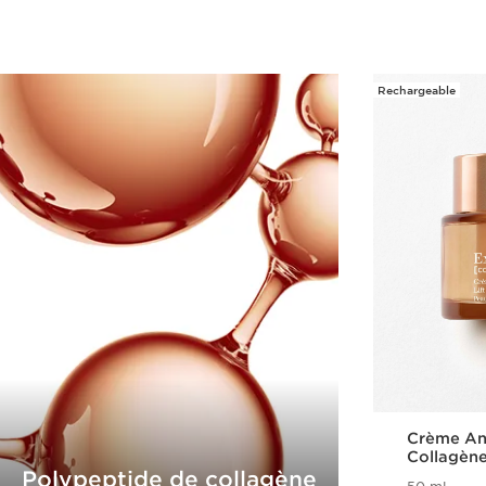
Rechargeable
Crème An
Collagèn
Polypeptide de collagène
Technolog