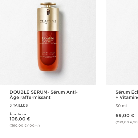
DOUBLE SERUM- Sérum Anti-
Sérum Éc
Âge raffermissant
+ Vitamin
Multi-Act
3 TAILLES
30 ml
Nouveau prix 69,00 €
À partir de
Nouveau prix 108,00 €
69,00 €
108,00 €
(230,00 €/1
(360,00 €/100ml)
Achat rapide