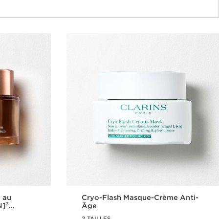
e au
Cryo-Flash Masque-Crème Anti-
N]³
Âge
ming
2 TAILLES