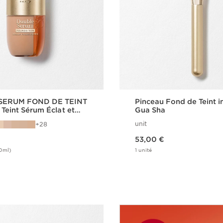
SERUM FOND DE TEINT
Pinceau Fond de Teint i
 Teint Sérum Éclat et
Gua Sha
unit
28
Nouveau prix 53,00 €
53,00 €
0ml)
1 unité
Achat rapide
Achat rapi