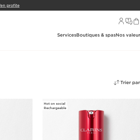
’en profite
Services
Boutiques & spas
Nos valeu
Trier par
Hot on social
Rechargeable