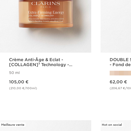
Crème Anti-Âge & Eclat -
DOUBLE 
[COLLAGEN]³ Technology -
- Fond de
Extra-Firming Energy
Hybride
50 ml
Nouveau prix 105,00 €
Nouveau prix 62,00 €
105,00 €
62,00 €
(210,00 €/100ml)
(206,67 €/10
Achat rapide
Meilleure vente
Hot on social