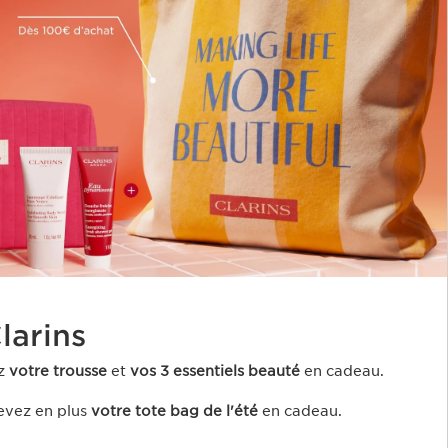
arins ​
z
votre trousse
et
vos 3 essentiels beauté
en cadeau​.
evez en plus
votre tote bag de l'été
en cadeau.