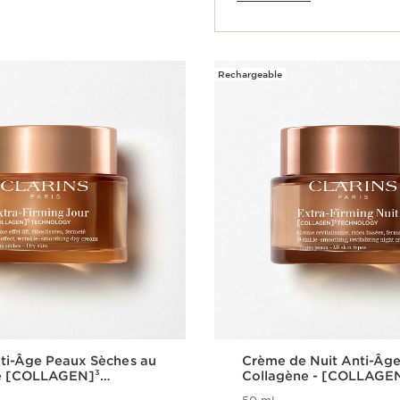
Rechargeable
ti-Âge Peaux Sèches au
Crème de Nuit Anti-Âg
e [COLLAGEN]³
Collagène - [COLLAGE
y - Extra-Firming
Technology - Extra-Fir