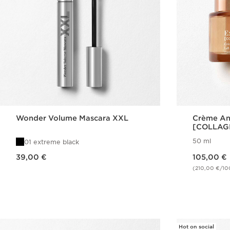
Wonder Volume Mascara XXL
Crème Ant
[COLLAGE
Extra-Fir
50 ml
01 extreme black
Nouveau prix 39,00 €
Nouveau prix 105,00 €
39,00 €
105,00 €
(210,00 €/10
Achat rapide
Hot on social