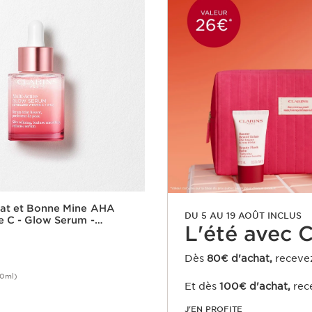
lat et Bonne Mine AHA
DU 5 AU 19 AOÛT INCLUS
e C - Glow Serum -
L'été avec Cl
ive
Dès
80€ d'achat,
receve
00ml)
Et dès
100€ d'achat,
rec
Achat rapide
J'EN PROFITE