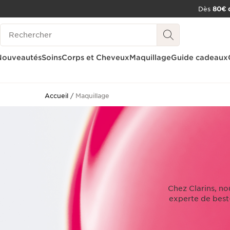
Dès
80€ d
ALLER AU CONTENU
Historique des recherches
CONSULTER LE PIED DE PAGE
OUTIL D'ACCESSIBILITÉ
Nouveautés
Soins
Corps et Cheveux
Maquillage
Guide cadeaux
Accueil
Maquillage
Chez Clarins, no
experte de best-