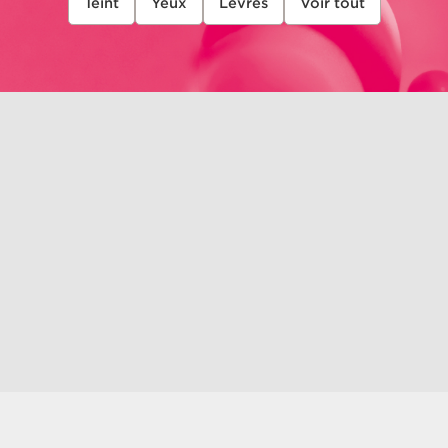
Teint
Yeux
Lèvres
Voir tout