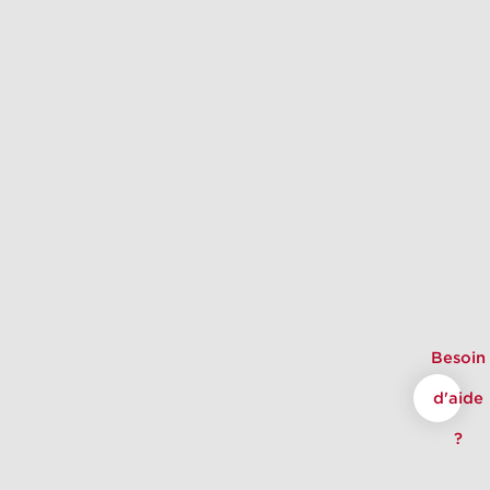
Besoin
d'aide
?