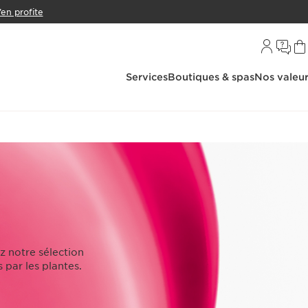
’en profite
Services
Boutiques & spas
Nos valeu
z notre sélection
 par les plantes.