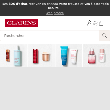
Dès
80€ d’achat
, recevez en cadeau
votre trousse
et
vos 3 essentiels
beauté
.
ALLER AU CONTENU
J’en profite
CONSULTER LE PIED DE PAGE
OUTIL D'ACCESSIBILITÉ
Historique des recherches