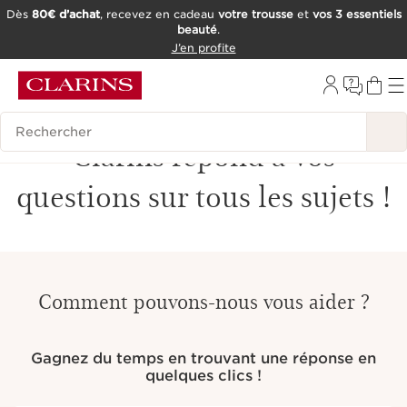
Dès
80€ d’achat
, recevez en cadeau
votre trousse
et
vos 3 essentiels
beauté
.
ALLER AU CONTENU
J’en profite
CONSULTER LE PIED DE PAGE
OUTIL D'ACCESSIBILITÉ
Historique des recherches
Clarins répond à vos
questions sur tous les sujets !
Comment pouvons-nous vous aider ?
Gagnez du temps en trouvant une réponse en
quelques clics !