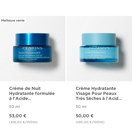
Meilleure vente
Crème de Nuit
Crème Hydratante
Hydratante formulée
Visage Pour Peaux
à l'Acide
Très Sèches à l'Acide
Hyaluronique -
Hyaluronique -
50 ml
50 ml
Hydra-Essentiel
Hydra-Essentiel
Nouveau prix 53,00 €
Nouveau prix 50,00 €
53,00 €
50,00 €
(106,00 €/100ml)
(100,00 €/100ml)