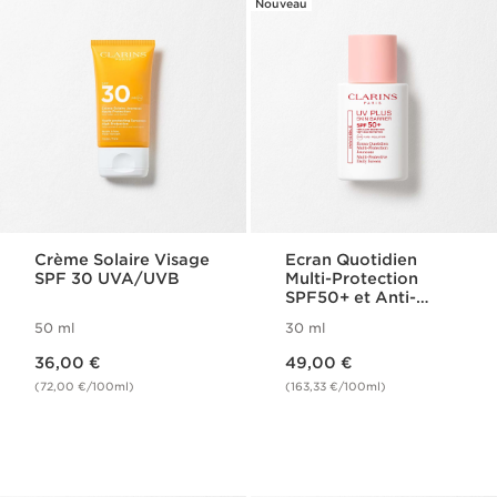
Nouveau
Crème Solaire Visage
Ecran Quotidien
SPF 30​ UVA/UVB
Multi-Protection
SPF50+ et Anti-
Pollution - UV Plus
50 ml
30 ml
Skin Barrier
Nouveau prix 36,00 €
Nouveau prix 49,00 €
36,00 €
49,00 €
(72,00 €/100ml)
(163,33 €/100ml)