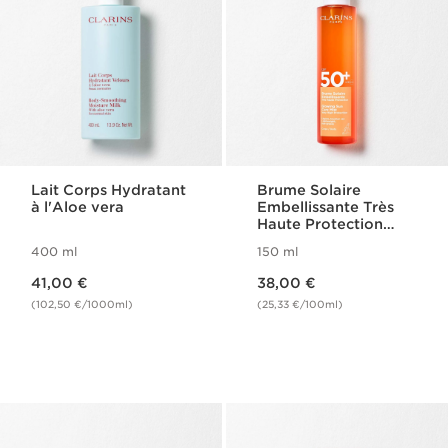
Lait Corps Hydratant
Brume Solaire
à l'Aloe vera
Embellissante Très
Haute Protection
SPF50+ Corps
400 ml
150 ml
Nouveau prix 41,00 €
Nouveau prix 38,00 €
41,00 €
38,00 €
(102,50 €/1000ml)
(25,33 €/100ml)