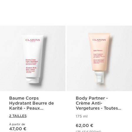
Baume Corps
Body Partner -
Hydratant Beurre de
Crème Anti-
Karité - Peaux
Vergetures - Toutes
Sèches
Peaux
2 TAILLES
175 ml
Nouveau prix 62,00 €
À partir de
Nouveau prix 47,00 €
62,00 €
47,00 €
(35,43 €/100ml)