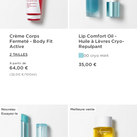
Crème Corps
Lip Comfort Oil -
Fermeté - Body Fit
Huile à Lèvres Cryo-
Active
Repulpant
2 TAILLES
00 cryo mint
Nouveau prix 35,00 €
À partir de
Nouveau prix 64,00 €
35,00 €
64,00 €
(32,00 €/100ml)
Nouveau
Meilleure vente
Essayez-le