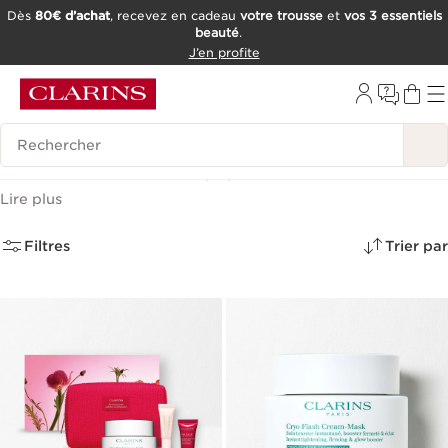
Dès
80€ d’achat
, recevez en cadeau
votre trousse
et
vos 3 essentiels
beauté
.
ALLER AU CONTENU
J’en profite
CONSULTER LE PIED DE PAGE
OUTIL D'ACCESSIBILITÉ
Historique des recherches
Fraîcheur d'été
(51)
Lire plus
Filtres
Trier par