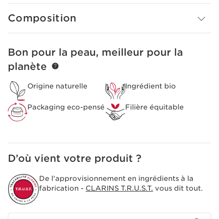
naturelle.
Afin de découvrir tous les bienfaits de notre Lait
Composition
fondant pétillant Eau des Jardins,
réservez votre Soin
Art du toucher
dans l’une de nos Boutiques & Spas
Clarins.
Innovation
Bon pour la peau, meilleur pour la
ALLER AU CONTENU
Formulé en huile de noisette bio pour nourrir
planète
intensément la peau.
Origine naturelle
Ingrédient bio
Packaging eco-pensé
Filière équitable
D’où vient votre produit ?
De l'approvisionnement en ingrédients à la
fabrication -
CLARINS T.R.U.S.T.
vous dit tout.