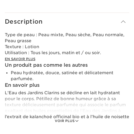
Voir le panier
Description
Type de peau :
Peau mixte, Peau sèche, Peau normale,
Peau grasse
Texture :
Lotion
Utilisation :
Tous les jours, matin et / ou soir.
EN SAVOIR PLUS
Un produit pas comme les autres
Peau hydratée, douce, satinée et délicatement
parfumée.
En savoir plus
L'Eau des Jardins Clarins se décline en lait hydratant
pour le corps. Pétillez de bonne humeur grâce à sa
texture délicieusement parfumée qui associe le parfum
exaltant des huiles essentielles de l’Eau des Jardins à
l’extrait de kalanchoé officinal bio et à l’huile de noisette
VOIR PLUS
pour hydrater, nourrir intensément et satiner la peau. La
peau est douce et apaisée. 94% d’ingrédients d’origine