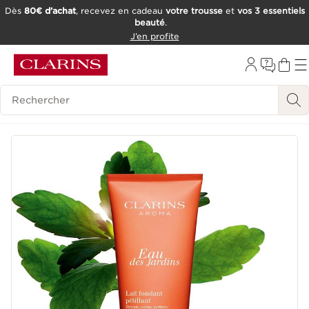
Dès
80€ d’achat
, recevez en cadeau
votre trousse
et
vos 3 essentiels
beauté
.
ALLER AU CONTENU
J’en profite
CONSULTER LE PIED DE PAGE
OUTIL D'ACCESSIBILITÉ
Historique des recherches