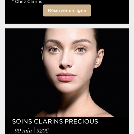
* Chez Clarins
Soins Visage
Réserver en ligne
DURÉE
30 min
60 min
90 min
SOINS CLARINS PRECIOUS
90 min
320€