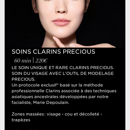
SOINS EXPERTS
Soins Visage
Soins Corps
SOINS CLARINS PRECIOUS
60 min
220€
SOINS WELLNESS
LE SOIN UNIQUE ET RARE CLARINS PRECIOUS.
SOIN DU VISAGE AVEC L’OUTIL DE MODELAGE
PRECIOUS.
Soins Visage
Un protocole exclusif* basé sur la méthode
Soins Corps
professionnelle Clarins associée à des techniques
Visage et Corps
asiatiques ancestrales développées par notre
facialiste, Marie Depoulain.
Zones massées : visage - cou et décolleté -
SOINS EXPERTS FLASH
trapèzes