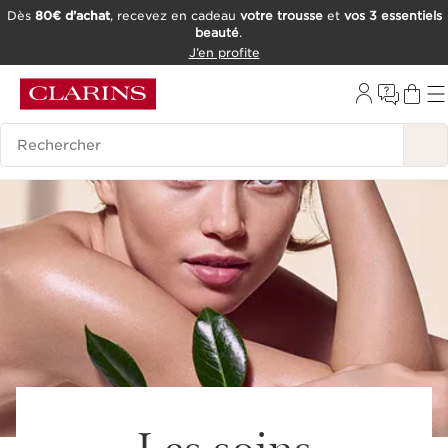
Dès
80€ d’achat
, recevez en cadeau
votre trousse
et
vos 3 essentiels
beauté
.
ALLER AU CONTENU
J’en profite
CONSULTER LE PIED DE PAGE
OUTIL D'ACCESSIBILITÉ
Historique des recherches
Les soins