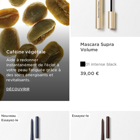
Mascara Supra
Volume
Caféine végétale
Aide à redonner
01 intense black
instantanément de l'éclat à
votre peau fatiguée grâce à
Nouveau prix 39,00 €
39,00 €
des soins énergisants et
revitalisants.
DÉCOUVRIR
Nouveau
Essayez-le
Essayez-le