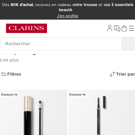
Dès
80€ d’achat
, recevez en cadeau
votre trousse
et
vos 3 essentiels
beauté
.
ALLER AU CONTENU
J’en profite
CONSULTER LE PIED DE PAGE
OUTIL D'ACCESSIBILITÉ
Historique des recherches
Maquillage Yeux
(26)
Lire plus
Filtres
Trier par
Essayez-le
Essayez-le