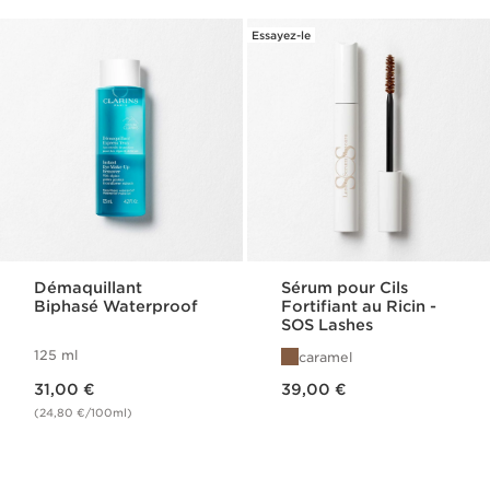
Essayez-le
Démaquillant
Sérum pour Cils
Biphasé Waterproof
Fortifiant au Ricin -
SOS Lashes
125 ml
caramel
Nouveau prix 31,00 €
Nouveau prix 39,00 €
31,00 €
39,00 €
(24,80 €/100ml)