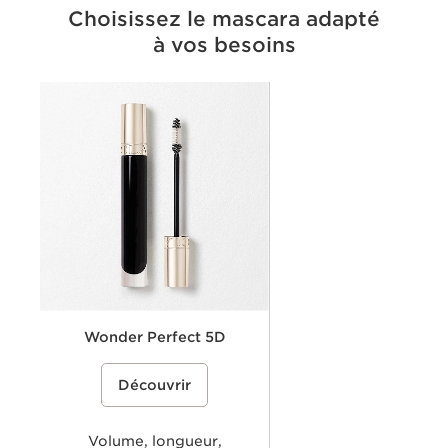
Choisissez le mascara adapté
à vos besoins
Critères
Avantages maquillage
Brosse
Effet
Teinte
Wonder Perfect 5D
Un mascara 5D qui offre volume,
%{Product=80125745 price}%
Découvrir
courbe, longueur, définition et soin
pour les cils. Pour des cils
parfaitement déployés et éveillés dès
la première application.
Volume, longueur,