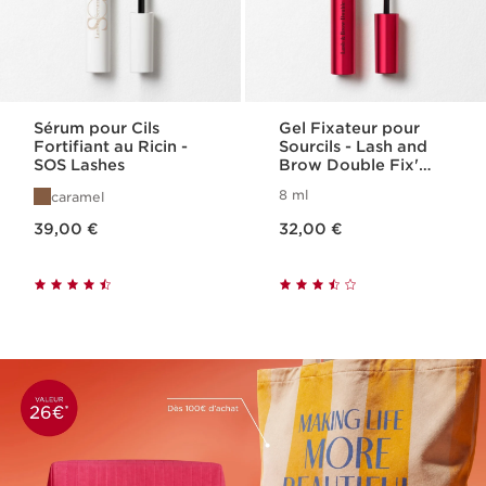
Sérum pour Cils
Gel Fixateur pour
Fortifiant au Ricin -
Sourcils - Lash and
SOS Lashes
Brow Double Fix'
Mascara
8 ml
caramel
Nouveau prix 39,00 €
Nouveau prix 32,00 €
39,00 €
32,00 €