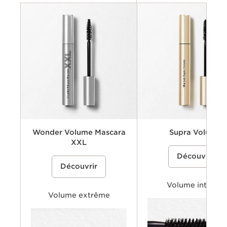
Wonder Volume Mascara
Supra Volume
XXL
Un mascara soin qui offre un 
%{Product=80011669 pri
Découvrir
double volume et crée un re
Un mascara volumateur qui offre des
%{Product=80099349 price}%
intense, dense et évasé en un
Découvrir
cils ultra-dimensionnés et un volume
application rapide.
modulable, tout en protégeant et en
rendant les cils instantanément plus
Volume intense
épais.
Volume extrême