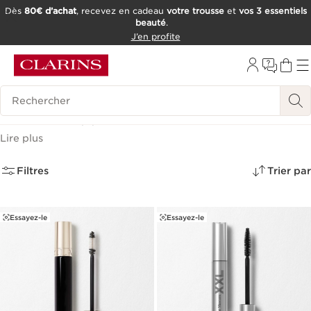
Dès
80€ d’achat
, recevez en cadeau
votre trousse
et
vos 3 essentiels
beauté
.
ALLER AU CONTENU
J’en profite
CONSULTER LE PIED DE PAGE
OUTIL D'ACCESSIBILITÉ
Historique des recherches
Mascara
(7)
Lire plus
Filtres
Trier par
Essayez-le
Essayez-le