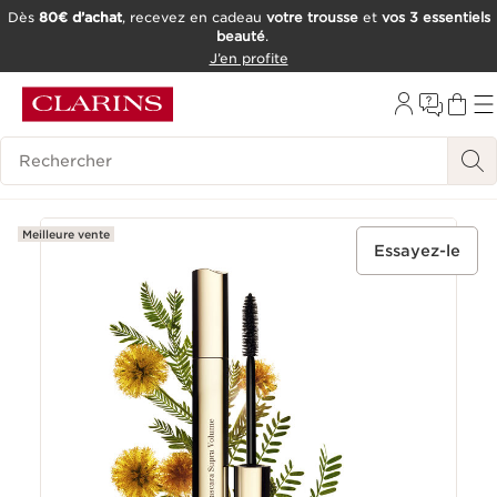
Dès
80€ d’achat
, recevez en cadeau
votre trousse
et
vos 3 essentiels
beauté
.
ALLER AU CONTENU
J’en profite
CONSULTER LE PIED DE PAGE
OUTIL D'ACCESSIBILITÉ
Historique des recherches
Meilleure vente
Essayez-le