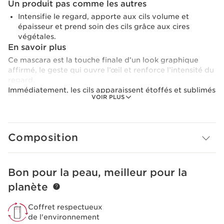
Un produit pas comme les autres
Intensifie le regard, apporte aux cils volume et
épaisseur et prend soin des cils grâce aux cires
végétales.
En savoir plus
Ce mascara est la touche finale d’un look graphique
affirmé, le geste qui ouvre l’œil et renforce l’intensité du
regard.
Immédiatement, les cils apparaissent étoffés et sublimés
VOIR PLUS
grâce à l’action combinée d’une couleur ultra-
pigmentée, d’un cocktail de cires végétales et d’une
brosse aux fibres souples qui dépose sur les cils la
quantité idéale de matière. Au fil des applications, les
Composition
cils nus s’épaississent grâce au complexe soin « Boosteur
de volume ». Après 4 semaines d’utilisation, ils gagnent
+ 17,6%* de volume.*Etude clinique : effet volume sur cils
nus après 4 semaines d’utilisation – 30 femmes.
Bon pour la peau, meilleur pour la
ALLER AU CONTENU
Le plus Clarins
planète
Double effet volume maquillage et soin
Coffret respectueux
de l'environnement