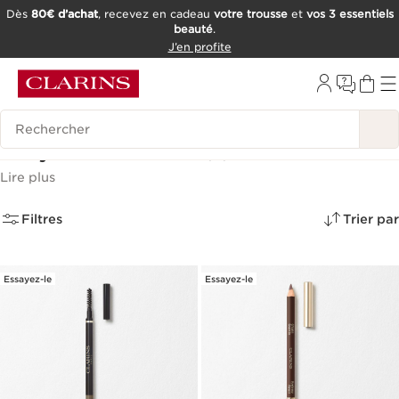
Dès
80€ d’achat
, recevez en cadeau
votre trousse
et
vos 3 essentiels
beauté
.
ALLER AU CONTENU
J’en profite
CONSULTER LE PIED DE PAGE
OUTIL D'ACCESSIBILITÉ
Historique des recherches
Crayon à Sourcils
(4)
Lire plus
Filtres
Trier par
Essayez-le
Essayez-le