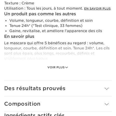
Texture :
Crème
Utilisation :
Tous les jours, à tout moment.
EN SAVOIR PLUS
Un produit pas comme les autres
Volume, longueur, courbe, définition et soin
Tenue 24h* (*Test clinique, 33 femmes)
Gaine, revitalise, et améliore l'apparence des cils
En savoir plus
Le mascara qui offre 5 bénéfices au regard : volume,
longueur, courbe, définition et soin. Tenue 24h*. Les cils
sont plus épais, plus longs, recourbés, définis et
visiblement plus beaux.
VOIR PLUS
Sa brosse experte double fibres dépose la juste dose de
produit et étire chaque cil de la racine à la pointe pour
un regard immédiatement déployé.
Des résultats prouvés
Sa texture modulable permet une intensité sur-mesure,
pour un regard du plus naturel au plus intense, sans
compromis sur la tenue, assurant ni paquet ni bavure au
Composition
cours de la journée.
Ingrédients actifs clés
La formule est composée du Lash Boosting Complex +