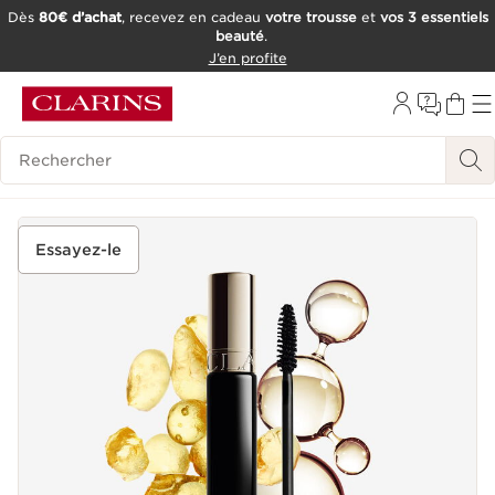
Dès
80€ d’achat
, recevez en cadeau
votre trousse
et
vos 3 essentiels
beauté
.
ALLER AU CONTENU
J’en profite
CONSULTER LE PIED DE PAGE
OUTIL D'ACCESSIBILITÉ
Historique des recherches
Essayez-le