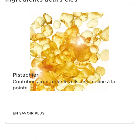
[AH], une technologie exclusive Clarins, à base de
Sphinganine et de Panthénol. Elle améliore la qualité
ALLER AU CONTENU
des cils, même nus. De plus, de l'acide hyaluronique,
gaine chaque cil pour une définition optimale et un
extrait de pistachier lentisque aide à fortifier la frange
des cils de la racine à la pointe.
93% d’ingrédients d’origine naturelle, 88% de formule
soin.
Flacon en verre recyclable, capot contenant au moins
75% de matières recyclées.
Pistachier
*Test clinique, 33 femmes
Contribue à renforcer les cils de la racine à la
Innovation
pointe.
Le LASH BOOSTING COMPLEX +[AH] composé de
Panthénol, Sphinganine et associé à un extrait de
Pistachier
lentisque et de l’Acide
EN SAVOIR PLUS
hyaluronique. Ce mascara gaine, revitalise et améliore
l'apparence des cils.
Le plus Clarins