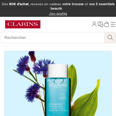
Dès
80€ d’achat
, recevez en cadeau
votre trousse
et
vos 3 essentiels
beauté
.
ALLER AU CONTENU
J’en profite
CONSULTER LE PIED DE PAGE
OUTIL D'ACCESSIBILITÉ
Historique des recherches