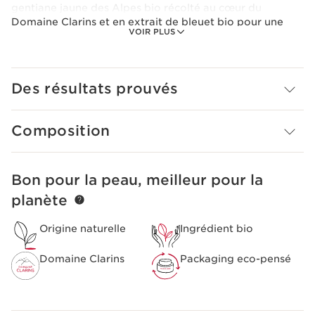
gentiane jaune des Alpes bio récolté au cœur du
Domaine Clarins et en extrait de bleuet bio pour une
VOIR PLUS
peau du contour de l'oeil apaisée. Idéal pour la peau
fragile du contour de l’œil.
Son plus : il est formulé en panthénol connu pour aider à
protéger les cils.
Des résultats prouvés
Pour son empreinte environnementale, Clarins repense
ce produit dans un flacon encore plus éco-conçu avec
Composition
une capsule allégée.
Le plus Clarins
Texture fraiche et douce.
Bon pour la peau, meilleur pour la
ALLER AU CONTENU
planète
Origine naturelle
Ingrédient bio
Domaine Clarins
Packaging eco-pensé