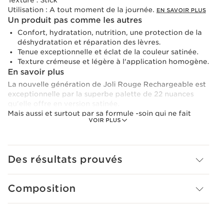
Texture :
Stick
Utilisation :
A tout moment de la journée.
EN SAVOIR PLUS
Un produit pas comme les autres
Confort, hydratation, nutrition, une protection de la
déshydratation et réparation des lèvres.
Tenue exceptionnelle et éclat de la couleur satinée.
Texture crémeuse et légère à l'application homogène.
En savoir plus
La nouvelle génération de Joli Rouge Rechargeable est
exceptionnelle par la superbe palette de 22 nuances
qu'elle offre en version satinée.
Mais aussi et surtout par sa formule -soin qui ne fait
VOIR PLUS
aucun compromis sur le résultat make up : tenue ,
intensité de la couleur... Un nouveau Joli Rouge avec
84%* de formule- soin qui permet un confort et une
protection des lèvres optimum. Grâce à ses extraits de
Des résultats prouvés
plantes (80%* d'ingrédients d'origine naturelle) cette
formule va assurer confort, hydratation et nutrition, et
enfin réparation aux lèvres toujours sensibles à la
Composition
déshydratation. Enfin sa texture crémeuse et fine est
comme une seconde peau, ultra fondante sur les lèvres,
qui restent souples et douces.