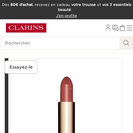
Dès
80€ d’achat
, recevez en cadeau
votre trousse
et
vos 3 essentiels
beauté
.
ALLER AU CONTENU
J’en profite
CONSULTER LE PIED DE PAGE
OUTIL D'ACCESSIBILITÉ
Historique des recherches
Essayez-le