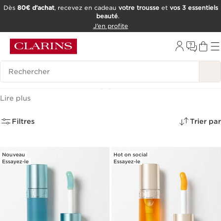
Dès
80€ d’achat
, recevez en cadeau
votre trousse
et
vos 3 essentiels
beauté
.
ALLER AU CONTENU
J’en profite
CONSULTER LE PIED DE PAGE
OUTIL D'ACCESSIBILITÉ
Historique des recherches
Huiles à Lèvres
(6)
Lire plus
Filtres
Trier par
Nouveau
Hot on social
Essayez-le
Essayez-le