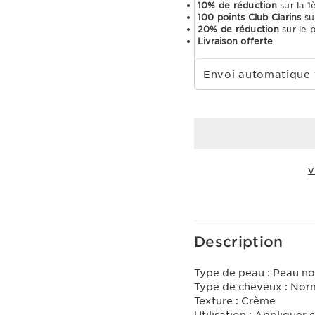
10% de réduction
sur la 
100 points Club Clarins
su
20% de réduction
sur le 
Livraison offerte
Choisir la période d''abonnement
Envoi automatique 
V
Voir le panier
Description
Type de peau :
Peau no
Type de cheveux :
Nor
Texture :
Crème