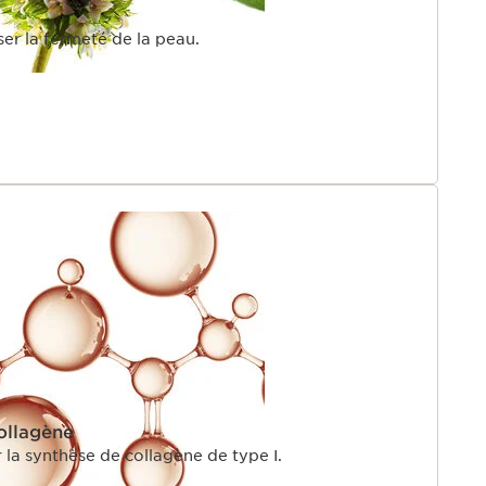
iser la fermeté de la peau.
ient.
OGY cible la quantité, la qualité et la structure*
. La crème cible 4 marqueurs clés de l’énergie perçue
oute l’extrait de ginseng rouge bio qui favorise la
 pour une peau plus éclatante.
r explants photo vieillis, mesure de la quantité de
ité bien structuré.
dient.
ollagène
 la synthèse de collagène de type I.