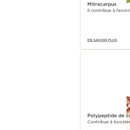
Mitracarpus
Il contribue à favor
*Test in vitro sur ingréd
Innovation
La [COLLAGEN]3 TECHNOL
des fibres de collagène
d’un visage. A cela s’aj
EN SAVOIR PLUS
respiration cellulaire**
*Test ex vivo réalisé su
collagène de bonne qual
**Test in vitro sur ingré
Polypeptide de c
Contribue à booster