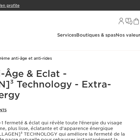
’en profite
Services
Boutiques & spas
Nos valeu
rème anti-âge et anti-rides
-Âge & Eclat -
³ Technology - Extra-
ergy
ENTS
1 fermeté & éclat qui révèle toute l’énergie du visage
e, plus lisse, éclatante et d'apparence énergique
OLLAGEN]³ TECHNOLOGY qui améliore la fermeté de la
de nacre naturelle pour rehausser instantanément la