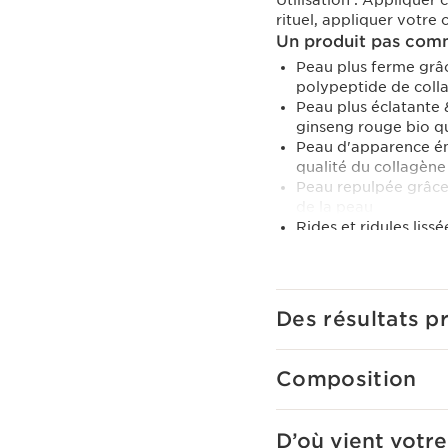
Utilisation :
Appliquer c
rituel, appliquer votre
Un produit pas comm
Peau plus ferme gr
polypeptide de coll
Peau plus éclatante 
ginseng rouge bio qui
Peau d'apparence éne
qualité du collagène
Peau repulpée grâce 
de la peau
Rides et ridules liss
Renforce la barrière
naturels
En savoir plus
Fini les traits fatigués
Des résultats p
visage. Cette crème ant
perçue d'un visage, iden
peau, rides de la glabel
Composition
La [COLLAGEN]³ TECHNO
la fermeté de la peau :
D’où vient votre