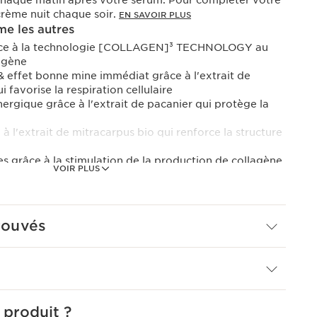
haque matin après votre sérum. Pour compléter votre
 crème nuit chaque soir.
EN SAVOIR PLUS
e les autres
âce à la technologie [COLLAGEN]³ TECHNOLOGY au
agène
& effet bonne mine immédiat grâce à l'extrait de
 favorise la respiration cellulaire
rgique grâce à l'extrait de pacanier qui protège la
à l'extrait de mitracarpus bio qui renforce la structure
ées grâce à la stimulation de la production de collagène
VOIR PLUS
 d'hydratation cutanée grâce à des actifs hydratants
 ! Extra-Firming Energy réveille toute l’énergie du
rouvés
i-âge de jour cible 4 marqueurs clés de l’énergie
tifiés par la Recherche Clarins : aspect repulpé de la
le, rides du sourire, relâchement cutané.
LOGY associe trois puissants actifs pour améliorer
 produit ?