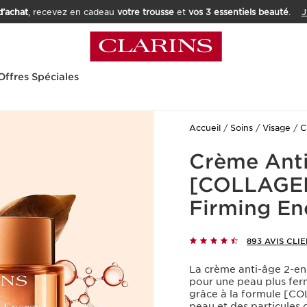
’achat
, recevez en cadeau
votre trousse
et
vos 3 essentiels beauté
.
J
Offres Spéciales
Accueil
Soins
Visage
C
Crème Anti
[COLLAGEN]
Firming En
893 AVIS CLI
La crème anti-âge 2-en-
pour une peau plus ferm
grâce à la formule [C
peau et des particules 