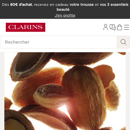
Dès
80€ d’achat
, recevez en cadeau
votre trousse
et
vos 3 essentiels
beauté
.
ALLER AU CONTENU
J’en profite
CONSULTER LE PIED DE PAGE
OUTIL D'ACCESSIBILITÉ
Historique des recherches