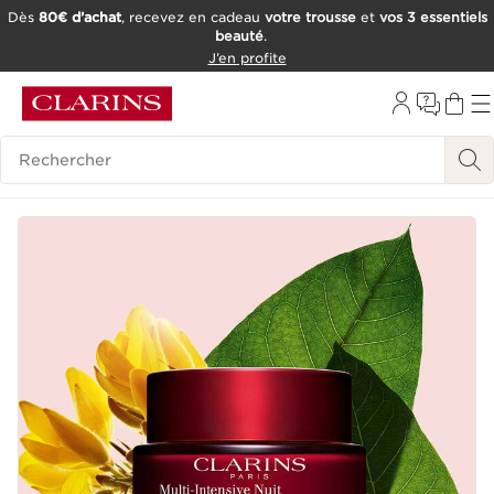
Dès
80€ d’achat
, recevez en cadeau
votre trousse
et
vos 3 essentiels
beauté
.
ALLER AU CONTENU
J’en profite
CONSULTER LE PIED DE PAGE
OUTIL D'ACCESSIBILITÉ
Historique des recherches