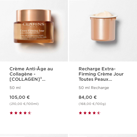
Crème Anti-Âge au
Recharge Extra-
Collagène -
Firming Crème Jour
[COLLAGEN]³
Toutes Peaux
Technology - Extra-
[COLLAGEN]³
50 ml
50 ml Recharge
Firming
Technology
Nouveau prix 105,00 €
Nouveau prix 84,00 €
105,00 €
84,00 €
(210,00 €/100ml)
(168,00 €/100g)