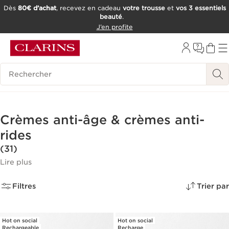
Dès
80€ d’achat
, recevez en cadeau
votre trousse
et
vos 3 essentiels
beauté
.
ALLER AU CONTENU
J’en profite
CONSULTER LE PIED DE PAGE
OUTIL D'ACCESSIBILITÉ
Historique des recherches
Crèmes anti-âge & crèmes anti-
rides
(31)
Lire plus
Filtres
Trier par
Hot on social
Hot on social
Rechargeable
Recharge