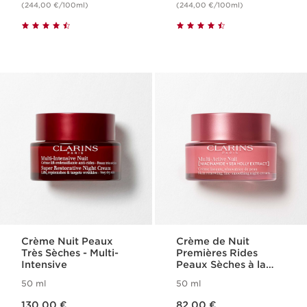
(244,00 €/100ml)
(244,00 €/100ml)
Crème Nuit Peaux
Crème de Nuit
Très Sèches - Multi-
Premières Rides
Intensive
Peaux Sèches à la
Niacinamide - Multi-
50 ml
50 ml
Active
Nouveau prix 130,00 €
Nouveau prix 82,00 €
130,00 €
82,00 €