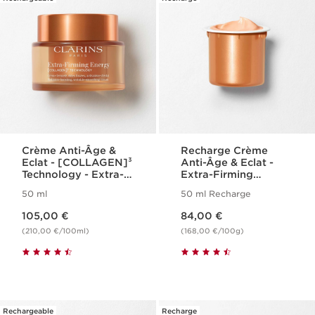
Crème Anti-Âge &
Recharge Crème
Eclat - [COLLAGEN]³
Anti-Âge & Eclat -
Technology - Extra-
Extra-Firming
Firming Energy
Energy
50 ml
50 ml Recharge
[COLLAGEN]³
Nouveau prix 105,00 €
Nouveau prix 84,00 €
TECHNOLOGY
105,00 €
84,00 €
(210,00 €/100ml)
(168,00 €/100g)
Rechargeable
Recharge