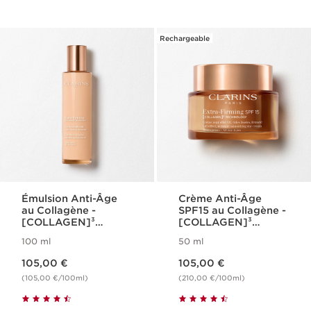
Rechargeable
Émulsion Anti-Âge
Crème Anti-Âge
au Collagène -
SPF15 au Collagène -
[COLLAGEN]³
[COLLAGEN]³
Technology - Extra-
Technology - Extra-
100 ml
50 ml
Firming
Firming
Nouveau prix 105,00 €
Nouveau prix 105,00 €
105,00 €
105,00 €
(105,00 €/100ml)
(210,00 €/100ml)