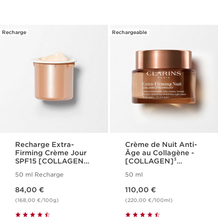
Recharge
Rechargeable
Recharge Extra-
Crème de Nuit Anti-
Firming Crème Jour
Âge au Collagène -
SPF15 [COLLAGEN]³
[COLLAGEN]³
Technology
Technology - Extra-
50 ml Recharge
50 ml
Firming
Nouveau prix 84,00 €
Nouveau prix 110,00 €
84,00 €
110,00 €
(168,00 €/100g)
(220,00 €/100ml)