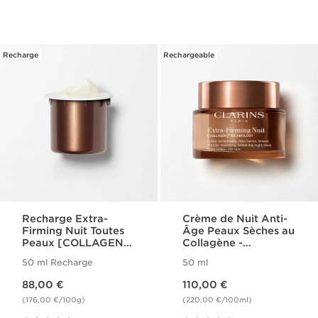
Recharge
Rechargeable
Recharge Extra-
Crème de Nuit Anti-
Firming Nuit Toutes
Âge Peaux Sèches au
Peaux [COLLAGEN]³
Collagène -
Technology
[COLLAGEN]³
50 ml Recharge
50 ml
Technology - Extra-
Nouveau prix 88,00 €
Nouveau prix 110,00 €
Firming
88,00 €
110,00 €
(176,00 €/100g)
(220,00 €/100ml)