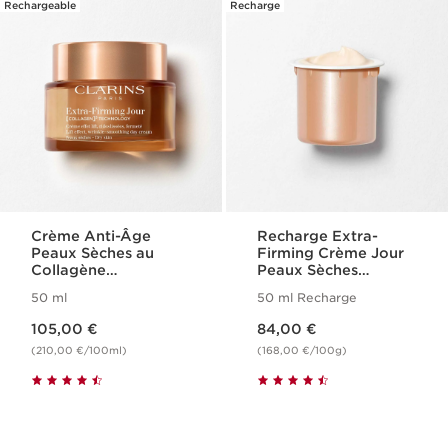
Rechargeable
Recharge
Crème Anti-Âge
Recharge Extra-
Peaux Sèches au
Firming Crème Jour
Collagène
Peaux Sèches
[COLLAGEN]³
[COLLAGEN]³
50 ml
50 ml Recharge
Technology - Extra-
Technology
Nouveau prix 105,00 €
Nouveau prix 84,00 €
Firming
105,00 €
84,00 €
(210,00 €/100ml)
(168,00 €/100g)