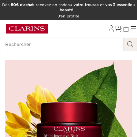
Dès
80€ d’achat
, recevez en cadeau
votre trousse
et
vos 3 essentiels
beauté
.
ALLER AU CONTENU
J’en profite
CONSULTER LE PIED DE PAGE
OUTIL D'ACCESSIBILITÉ
Historique des recherches