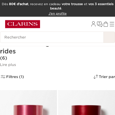
Dès
80€ d’achat
, recevez en cadeau
votre trousse
et
vos 3 essentiels
beauté
.
ALLER AU CONTENU
J’en profite
CONSULTER LE PIED DE PAGE
OUTIL D'ACCESSIBILITÉ
Historique des recherches
Crèmes anti-âge & crèmes anti-
rides
(6)
Lire plus
Filtres (1)
Trier par