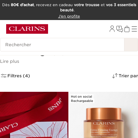
Dès
80€ d’achat
, recevez en cadeau
votre trousse
et
vos 3 essentiels
beauté
.
ALLER AU CONTENU
J’en profite
CONSULTER LE PIED DE PAGE
OUTIL D'ACCESSIBILITÉ
Historique des recherches
Soins Visage
(36)
Lire plus
Filtres (4)
Trier par
Hot on social
Rechargeable