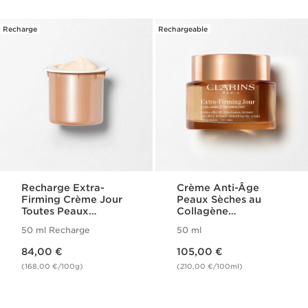
Recharge
Rechargeable
Recharge Extra-
Crème Anti-Âge
Firming Crème Jour
Peaux Sèches au
Toutes Peaux
Collagène
[COLLAGEN]³
[COLLAGEN]³
50 ml Recharge
50 ml
Technology
Technology - Extra-
Nouveau prix 84,00 €
Nouveau prix 105,00 €
Firming
84,00 €
105,00 €
(168,00 €/100g)
(210,00 €/100ml)