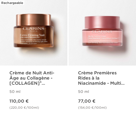
Rechargeable
Crème de Nuit Anti-
Crème Premières
Âge au Collagène -
Rides à la
[COLLAGEN]³
Niacinamide - Multi
Technology - Extra-
Active
50 ml
50 ml
Firming
Nouveau prix 110,00 €
Nouveau prix 77,00 €
110,00 €
77,00 €
(220,00 €/100ml)
(154,00 €/100ml)