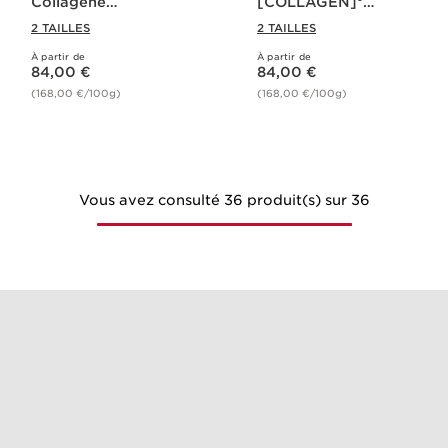
Collagène
[COLLAGEN]³
[COLLAGEN]³
Technology - Extra-
2 TAILLES
2 TAILLES
Technology - Extra-
Firming
Firming
À partir de
À partir de
Nouveau prix 84,00 €
Nouveau prix 84,00 €
84,00 €
84,00 €
(168,00 €/100g)
(168,00 €/100g)
Vous avez consulté 36 produit(s) sur 36