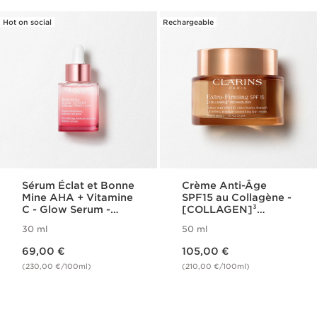
Hot on social
Rechargeable
Sérum Éclat et Bonne
Crème Anti-Âge
Mine AHA + Vitamine
SPF15 au Collagène -
C - Glow Serum -
[COLLAGEN]³
Multi-Active
Technology - Extra-
30 ml
50 ml
Firming
Nouveau prix 69,00 €
Nouveau prix 105,00 €
69,00 €
105,00 €
(230,00 €/100ml)
(210,00 €/100ml)