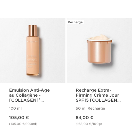
Recharge
Émulsion Anti-Âge
Recharge Extra-
au Collagène -
Firming Crème Jour
[COLLAGEN]³
SPF15 [COLLAGEN]³
Technology - Extra-
Technology
100 ml
50 ml Recharge
Firming
Nouveau prix 105,00 €
Nouveau prix 84,00 €
105,00 €
84,00 €
(105,00 €/100ml)
(168,00 €/100g)