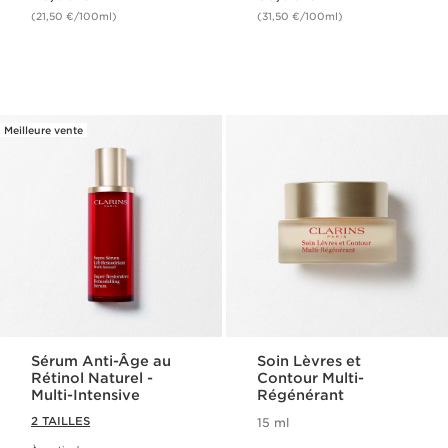
(21,50 €/100ml)
(31,50 €/100ml)
Meilleure vente
Sérum Anti-Âge au
Soin Lèvres et
Rétinol Naturel​ -
Contour Multi-
Multi-Intensive
Régénérant
2 TAILLES
15 ml
Nouveau prix 53,00 €