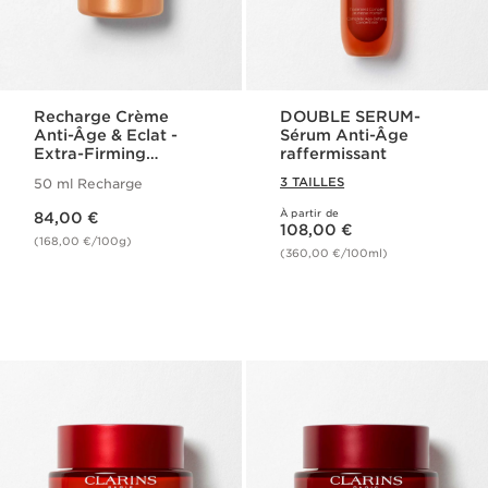
Recharge Crème
DOUBLE SERUM-
Anti-Âge & Eclat -
Sérum Anti-Âge
Extra-Firming
raffermissant
Energy
3 TAILLES
50 ml Recharge
[COLLAGEN]³
Nouveau prix 84,00 €
TECHNOLOGY
À partir de
84,00 €
Nouveau prix 108,00 €
108,00 €
(168,00 €/100g)
(360,00 €/100ml)