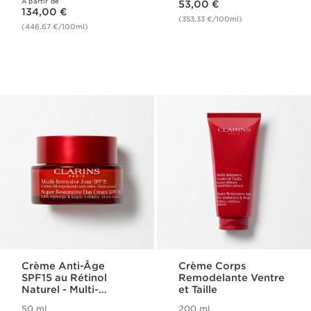
À partir de
Nouveau prix 134,00 €
53,00 €
134,00 €
(353,33 €/100ml)
(446,67 €/100ml)
Crème Anti-Âge
Crème Corps
SPF15 au Rétinol
Remodelante Ventre
Naturel - Multi-
et Taille
Intensive
50 ml
200 ml