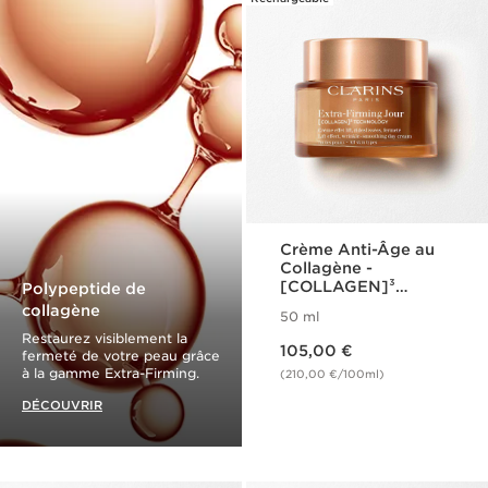
Crème Anti-Âge au
Collagène -
[COLLAGEN]³
Polypeptide de
Technology - Extra-
collagène
50 ml
Firming
Restaurez visiblement la
Nouveau prix 105,00 €
105,00 €
fermeté de votre peau grâce
à la gamme Extra-Firming.
(210,00 €/100ml)
DÉCOUVRIR