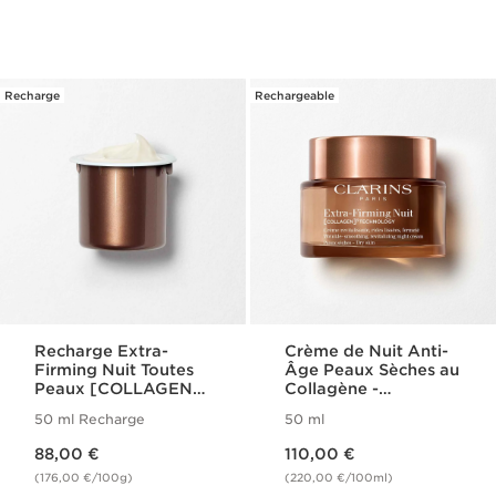
Recharge
Rechargeable
Recharge Extra-
Crème de Nuit Anti-
Firming Nuit Toutes
Âge Peaux Sèches au
Peaux [COLLAGEN]³
Collagène -
Technology
[COLLAGEN]³
50 ml Recharge
50 ml
Technology - Extra-
Nouveau prix 88,00 €
Nouveau prix 110,00 €
Firming
88,00 €
110,00 €
(176,00 €/100g)
(220,00 €/100ml)