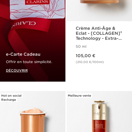
Crème Anti-Âge &
Eclat - [COLLAGEN]³
Technology - Extra-
Firming Energy
50 ml
Nouveau prix 105,00 €
e-Carte Cadeau
105,00 €
Offrir en toute simplicité.
(210,00 €/100ml)
DÉCOUVRIR
Hot on social
Meilleure vente
Recharge