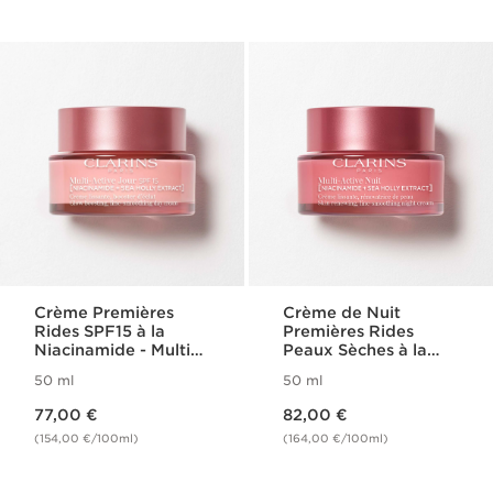
Crème Premières
Crème de Nuit
Rides SPF15 à la
Premières Rides
Niacinamide - Multi-
Peaux Sèches à la
Active
Niacinamide - Multi-
50 ml
50 ml
Active
Nouveau prix 77,00 €
Nouveau prix 82,00 €
77,00 €
82,00 €
(154,00 €/100ml)
(164,00 €/100ml)