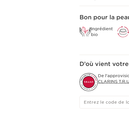
Bon pour la peau
Ingrédient
bio
D’où vient votre
De l'approvisi
CLARINS T.R.U.
Entrez le code de l