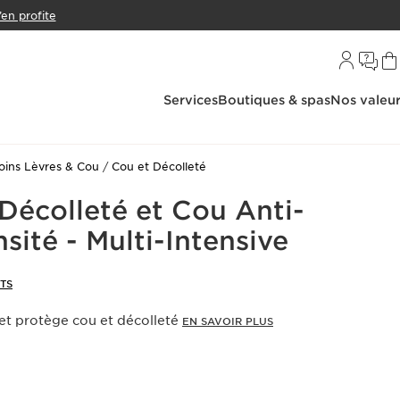
’en profite
Services
Boutiques & spas
Nos valeu
oins Lèvres & Cou
Cou et Décolleté
Décolleté et Cou Anti-
sité - Multi-Intensive
NTS
e et protège cou et décolleté
EN SAVOIR PLUS