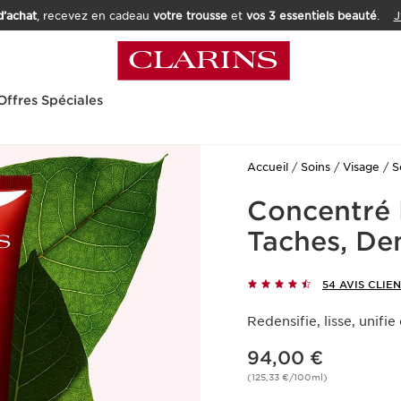
’achat
, recevez en cadeau
votre trousse
et
vos 3 essentiels beauté
.
J
Offres Spéciales
Accueil
Soins
Visage
S
Concentré 
Taches, Den
54 AVIS CLIE
Redensifie, lisse, unifi
Nouveau prix 94,00 €
94,00 €
(125,33 €/100ml)