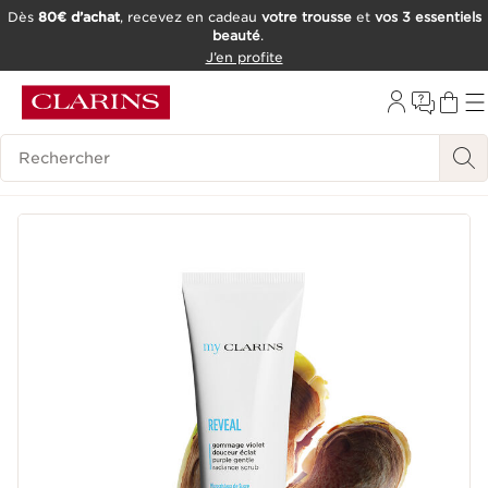
Dès
80€ d’achat
, recevez en cadeau
votre trousse
et
vos 3 essentiels
beauté
.
ALLER AU CONTENU
J’en profite
CONSULTER LE PIED DE PAGE
OUTIL D'ACCESSIBILITÉ
Historique des recherches