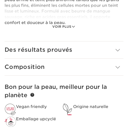
les plus fins, éliminent les cellules mortes pour un teint
lisse et lumineux. Formulé avec beurre de mangue
sauvage, riche en acides gras essentiels, il apporte
confort et douceur à la peau.
VOIR PLUS
Résultat: la peau est éclatante, renouvelée, résolument
plus belle. Le teint est instantanément plus éclatant, la
peau est lissée et le grain de peau est affiné.
Des résultats prouvés
Texture violette 2-en-1 gel en huile qui se transforme en
voile laiteux soyeux au contact de l’eau.
Composition
Vegan. 99% d'ingrédients d'origine naturelle.
Bon pour la peau, meilleur pour la
ALLER AU CONTENU
planète
Vegan friendly
Origine naturelle
Emballage upcyclé