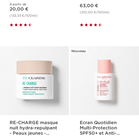
Nouveau prix 63,00 €
À partir de
Nouveau prix 20,00 €
63,00 €
20,00 €
(210,00 €/100ml)
(133,33 €/100ml)
Nouveau
RE-CHARGE masque
Ecran Quotidien
nuit hydra-repulpant
Multi-Protection
- Peaux jeunes -
SPF50+ et Anti-
Désaltérant
Pollution - UV Plus