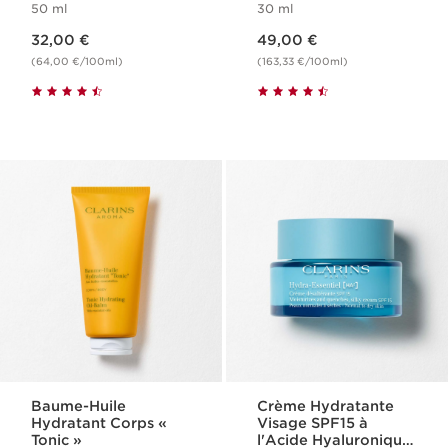
50 ml
30 ml
Skin Barrier
Nouveau prix 32,00 €
Nouveau prix 49,00 €
32,00 €
49,00 €
(64,00 €/100ml)
(163,33 €/100ml)
Baume-Huile
Crème Hydratante
Hydratant Corps «
Visage SPF15 à
Tonic »
l'Acide Hyaluronique