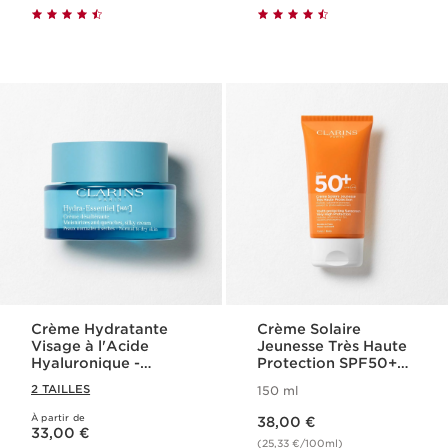
Crème Hydratante
Crème Solaire
Visage à l'Acide
Jeunesse Très Haute
Hyaluronique -
Protection SPF50+
Hydra-Essentiel
Corps
2 TAILLES
150 ml
Nouveau prix 38,00 €
À partir de
Nouveau prix 33,00 €
38,00 €
33,00 €
(25,33 €/100ml)