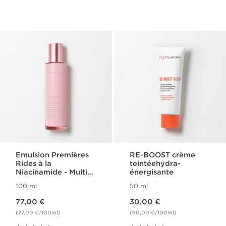
Emulsion Premières
RE-BOOST crème
Rides à la
teintéehydra-
Niacinamide - Multi-
énergisante
Active
100 ml
50 ml
Nouveau prix 77,00 €
Nouveau prix 30,00 €
77,00 €
30,00 €
(77,00 €/100ml)
(60,00 €/100ml)