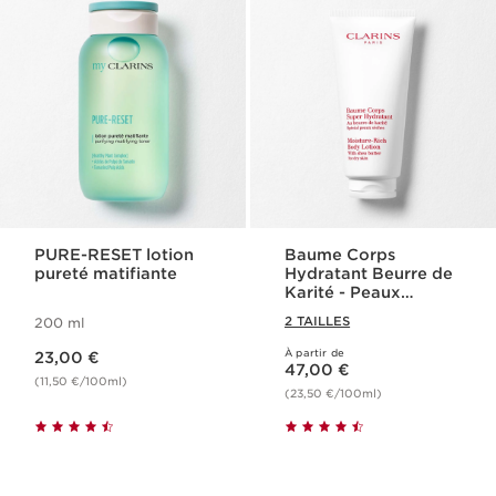
PURE-RESET lotion
Baume Corps
pureté matifiante
Hydratant Beurre de
Karité - Peaux
Sèches
2 TAILLES
200 ml
Nouveau prix 23,00 €
À partir de
23,00 €
Nouveau prix 47,00 €
47,00 €
(11,50 €/100ml)
(23,50 €/100ml)