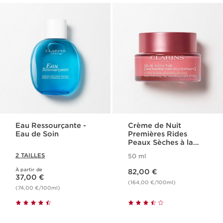
Eau Ressourçante -
Crème de Nuit
Eau de Soin
Premières Rides
Peaux Sèches à la
Niacinamide - Multi-
2 TAILLES
50 ml
Active
Nouveau prix 82,00 €
À partir de
Nouveau prix 37,00 €
82,00 €
37,00 €
(164,00 €/100ml)
(74,00 €/100ml)