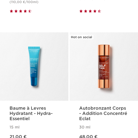
(110,00 €/100ml)
Hot on social
Baume à Levres
Autobronzant Corps​
Hydratant - Hydra-
- Addition Concentré
Essentiel
Eclat
15 ml
30 ml
Nouveau prix 21,00 €
Nouveau prix 48,00 €
21,00 €
48,00 €