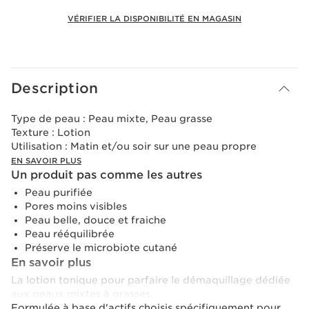
VÉRIFIER LA DISPONIBILITÉ EN MAGASIN
Voir le panier
Description
Type de peau :
Peau mixte, Peau grasse
Texture :
Lotion
Utilisation :
Matin et/ou soir sur une peau propre
EN SAVOIR PLUS
Un produit pas comme les autres
Peau purifiée
Pores moins visibles
Peau belle, douce et fraiche
Peau rééquilibrée
Préserve le microbiote cutané
En savoir plus
La lotion tonique pour parfaire le démaquillage dédiée
aux peaux mixtes à grasses.
Formulée à base d'actifs choisis spécifiquement pour