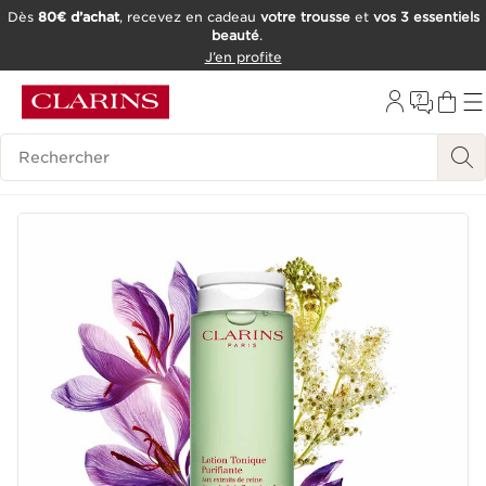
Dès
80€ d’achat
, recevez en cadeau
votre trousse
et
vos 3 essentiels
beauté
.
ALLER AU CONTENU
J’en profite
CONSULTER LE PIED DE PAGE
OUTIL D'ACCESSIBILITÉ
Historique des recherches