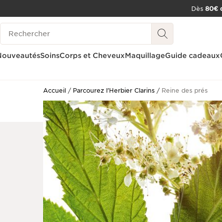
Dès
80€ d
ALLER AU CONTENU
Historique des recherches
CONSULTER LE PIED DE PAGE
OUTIL D'ACCESSIBILITÉ
Nouveautés
Soins
Corps et Cheveux
Maquillage
Guide cadeaux
Accueil
Parcourez l’Herbier Clarins
Reine des prés