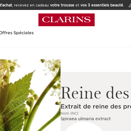
’achat
, recevez en cadeau
votre trousse
et
vos 3 essentiels beauté
.
J
Offres Spéciales
Reine des
Extrait de reine des pr
Nom INCI
Spiraea ulmaria extract