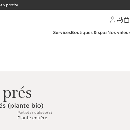
’en profite
Services
Boutiques & spas
Nos valeu
 prés
és (plante bio)
Partie(s) utilisée(s)
Plante entière