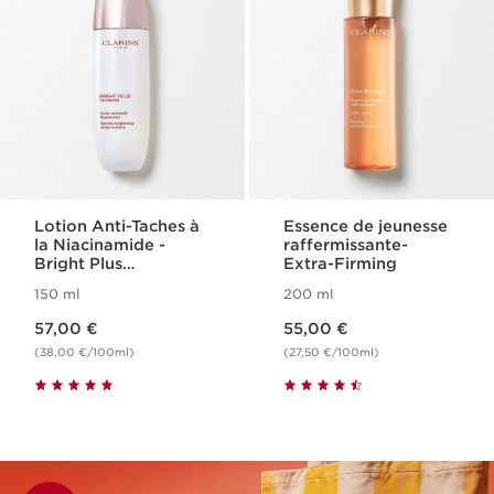
Lotion Anti-Taches à
Essence de jeunesse
la Niacinamide -
raffermissante-
Bright Plus
Extra-Firming
[Advanced]
150 ml
200 ml
Nouveau prix 57,00 €
Nouveau prix 55,00 €
57,00 €
55,00 €
(38,00 €/100ml)
(27,50 €/100ml)