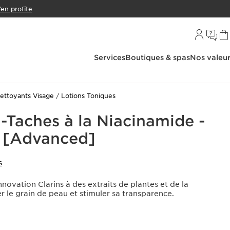
’en profite
Services
Boutiques & spas
Nos valeu
ettoyants Visage
Lotions Toniques
-Taches à la Niacinamide -
s [Advanced]
S
nnovation Clarins à des extraits de plantes et de la
r le grain de peau et stimuler sa transparence.