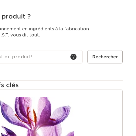
IORANT L’UNIFORMITÉ] formulée en extrait de thé
etrouver un teint plus uniforme et lumineux, pour un
 produit ?
des acides de fleur d’hibiscus sabdariffa qui exfolient
peau.
onnement en ingrédients à la fabrication -
S.T.
vous dit tout.
ot du produit
*
Rechercher
fs clés
U