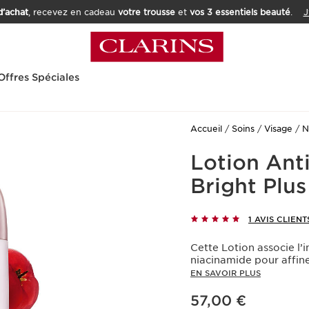
’achat
, recevez en cadeau
votre trousse
et
vos 3 essentiels beauté
.
J
Offres Spéciales
Accueil
Soins
Visage
N
Lotion Anti
Bright Plu
1 AVIS CLIENT
Cette Lotion associe l’i
niacinamide pour affine
EN SAVOIR PLUS
Nouveau prix 57,00 €
57,00 €