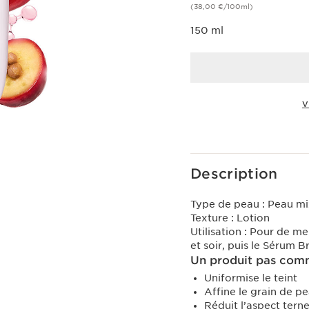
(38,00 €/100ml)
150 ml
V
Voir le panier
Description
Type de peau :
Peau mi
Texture :
Lotion
Utilisation :
Pour de meil
et soir, puis le Sérum 
Un produit pas comm
Uniformise le teint
Affine le grain de pea
Réduit l’aspect tern