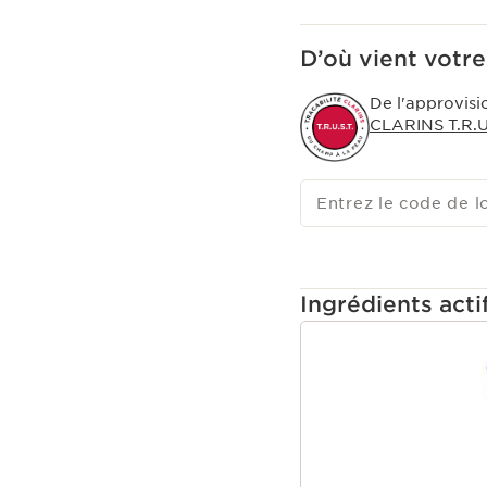
La TECHNOLOGIE [AMÉL
violet aide la peau à r
D’où vient votre
résultat éclatant. Avec 
et affinent le grain de 
De l'approvisi
CLARINS T.R.U.
Entrez le code de l
Ingrédients acti
ALLER AU CONTEN