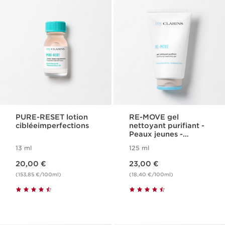
PURE-RESET lotion
RE-MOVE gel
cibléeimperfections
nettoyant purifiant -
Peaux jeunes -
Moussant
13 ml
125 ml
Nouveau prix 20,00 €
Nouveau prix 23,00 €
20,00 €
23,00 €
(153,85 €/100ml)
(18,40 €/100ml)