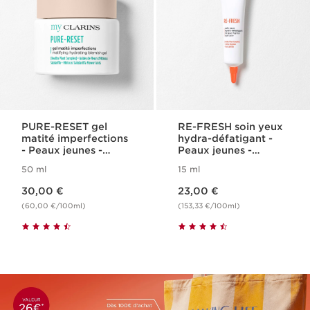
PURE-RESET gel
RE-FRESH soin yeux
matité imperfections
hydra-défatigant -
- Peaux jeunes -
Peaux jeunes -
Matifiant et anti-
Fraîcheur
50 ml
15 ml
imperfections
Nouveau prix 30,00 €
Nouveau prix 23,00 €
30,00 €
23,00 €
(60,00 €/100ml)
(153,33 €/100ml)