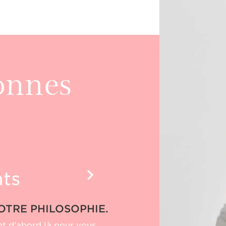
onnes
nts
OTRE PHILOSOPHIE.
t d’abord là pour vous