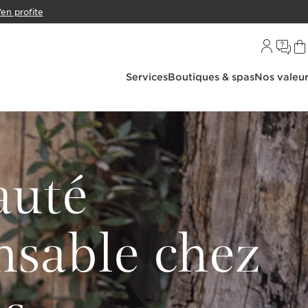
’en profite
Services
Boutiques & spas
Nos valeu
auté
nsable chez
ns