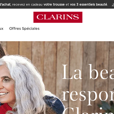
’achat
, recevez en cadeau
votre trousse
et
vos 3 essentiels beauté
.
J
ux
Offres Spéciales
La be
respo
Clari