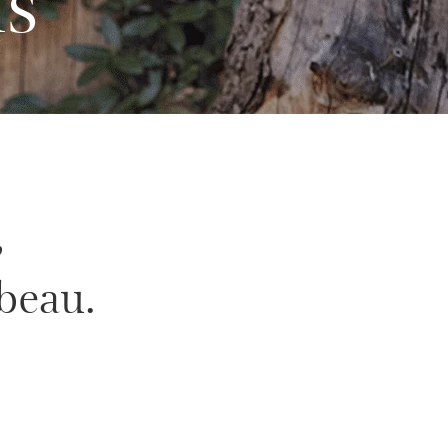
,
beau.