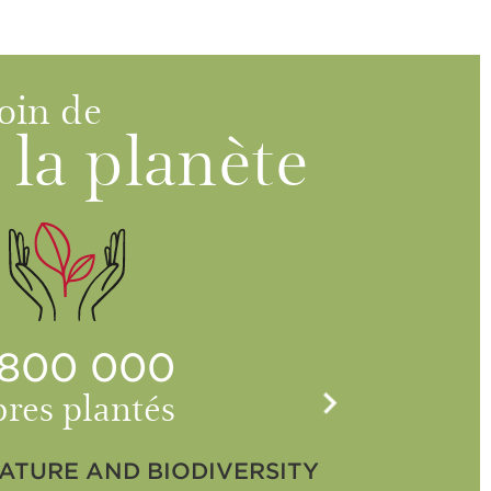
soin de
la planète
 800 000
bres plantés
ATURE AND BIODIVERSITY