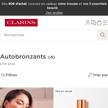
Dès
80€ d’achat
, recevez en cadeau
votre trousse
et
vos 3 essentiels
beauté
.
ALLER AU CONTENU
J’en profite
CONSULTER LE PIED DE PAGE
OUTIL D'ACCESSIBILITÉ
Historique des recherches
Autobronzants
(4)
Lire plus
Filtres
Trier par
Hot on social