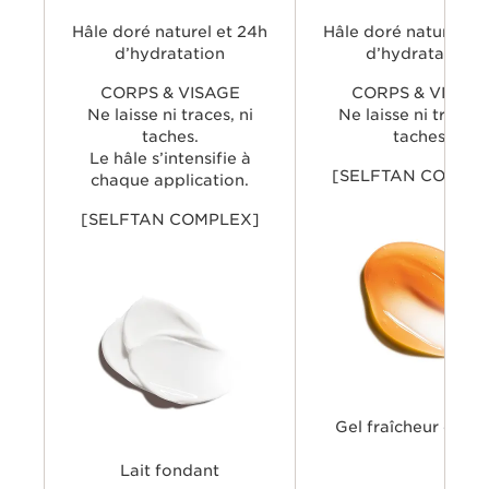
hydratation cutanée intense. Un hâle
d'apparence totalement nature
longue-tenue, sans traces ni teinte
seulement 4 heures. Un teint 
orangée.
Hâle doré naturel et 24h
longue-tenue, sans traces ni t
Hâle doré naturel et
orangée.
d’hydratation
d’hydratation
CORPS & VISAGE
CORPS & VISAG
Ne laisse ni traces, ni
Ne laisse ni traces,
taches.
taches.
Le hâle s’intensifie à
[SELFTAN COMPL
chaque application.
[SELFTAN COMPLEX]
Gel fraîcheur cara
Lait fondant