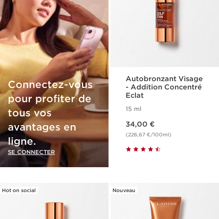
Autobronzant Visage​
Connectez-vous
- Addition Concentré
Eclat
pour profiter de
15 ml
tous vos
Nouveau prix 34,00 €
34,00 €
avantages en
(226,67 €/100ml)
ligne.
SE CONNECTER
Hot on social
Nouveau