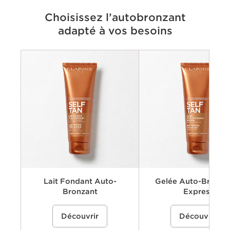
Choisissez l’autobronzant
adapté à vos besoins
Critères
Avantages
Application
Ingrédients clés
Textures
Lait Fondant Auto-
Gelée Auto-Bronza
Bronzant
Express
Lait fondant auto-bronzant pour
%{Product=80122703 price}%
Gel autobronzant qui imite les
%{Product=80121531 pri
Découvrir
Découvrir
obtenir un hâle progressif et subtil. Sa
du soleil pour offrir à tous le
texture fondante assure une
de peau un hâle éclatant et