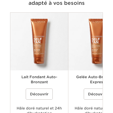
adapté à vos besoins
Critères
Avantages
Application
Ingrédients clés
Textures
Lait Fondant Auto-
Gelée Auto-Bronza
Bronzant
Express
Lait fondant auto-bronzant pour
%{Product=80122703 price}%
Gel autobronzant qui imite les
%{Product=80121531 pri
Découvrir
Découvrir
obtenir un hâle progressif et subtil. Sa
du soleil pour offrir à tous le
texture fondante assure une
de peau un hâle éclatant et
hydratation cutanée intense. Un hâle
d'apparence totalement nature
longue-tenue, sans traces ni teinte
seulement 4 heures. Un teint 
orangée.
Hâle doré naturel et 24h
longue-tenue, sans traces ni t
Hâle doré naturel et
orangée.