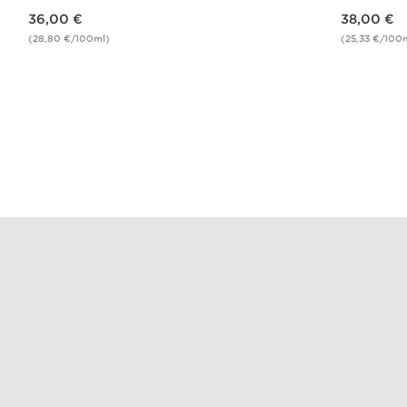
Nouveau prix 36,00 €
Nouveau prix 38,00 €
36,00 €
38,00 €
(28,80 €/100ml)
(25,33 €/100
Achat rapide