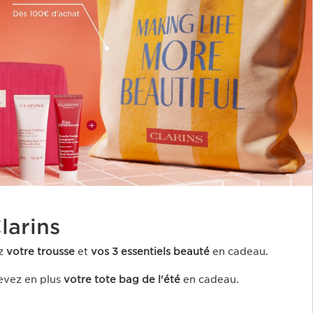
arins ​
z
votre trousse
et
vos 3 essentiels beauté
en cadeau​.
evez en plus
votre tote bag de l'été
en cadeau.