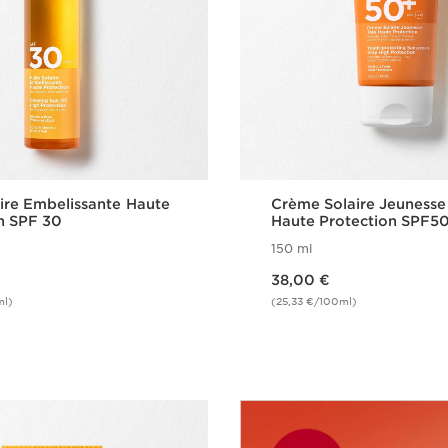
aire Embelissante Haute
Crème Solaire Jeunesse
n SPF 30
Haute Protection SPF5
150 ml
Nouveau prix 38,00 €
38,00 €
ml)
(25,33 €/100ml)
Achat rapide
Achat rapi