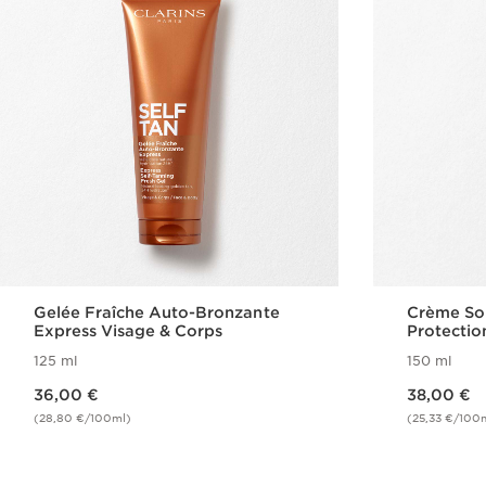
Gelée Fraîche Auto-Bronzante
Crème Sol
Express Visage & Corps
Protecti
125 ml
150 ml
Nouveau prix 36,00 €
Nouveau prix 38,00 €
36,00 €
38,00 €
(28,80 €/100ml)
(25,33 €/100
Achat rapide