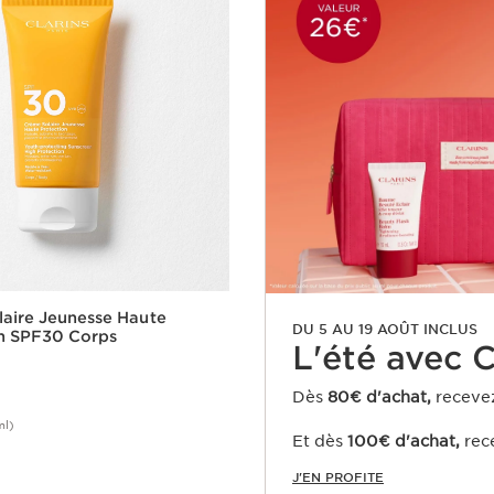
aire Jeunesse Haute
DU 5 AU 19 AOÛT INCLUS
on SPF30 Corps
L'été avec Cl
Dès
80€ d'achat,
receve
ml)
Et dès
100€ d'achat,
rec
Achat rapide
J'EN PROFITE