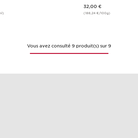
Nouveau prix 32,00 €
32,00 €
ml)
(188,24 €/100g)
Achat rapide
Achat rapi
Vous avez consulté 9 produit(s) sur 9