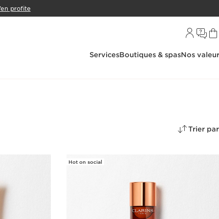
’en profite
Services
Boutiques & spas
Nos valeu
Trier par
Hot on social