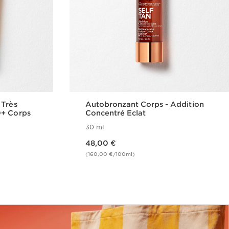
 Très
Autobronzant Corps​ - Addition
0+ Corps
Concentré Eclat
30 ml
Nouveau prix 48,00 €
48,00 €
(160,00 €/100ml)
de
Achat rapide