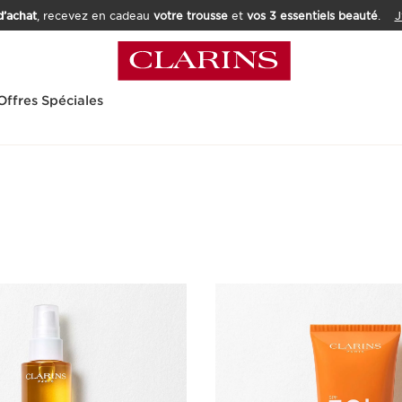
’achat
, recevez en cadeau
votre trousse
et
vos 3 essentiels beauté
.
J
Offres Spéciales