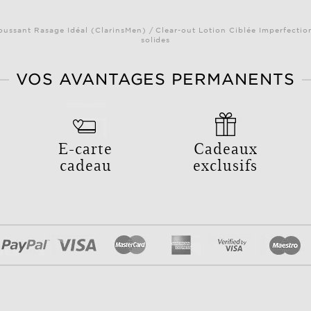
oussant Rasage Idéal (ClarinsMen) / Clear-out Lotion Ciblée Imperfectio
solides
VOS AVANTAGES PERMANENTS
E-carte
Cadeaux
cadeau
exclusifs