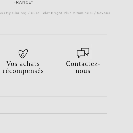
FRANCE*
ns (My Clarins) / Cure Eclat Bright Plus Vitamine C / Savons
Vos achats
Contactez-
récompensés
nous