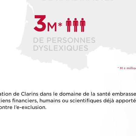
3
M*
DE PERSONNES
DYSLEXIQUES
* M = milli
ication de Clarins dans le domaine de la santé embrass
iens financiers, humains ou scientifiques déjà apporté
ntre l’e-exclusion.