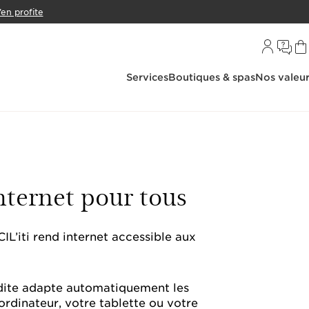
’en profite
Services
Boutiques & spas
Nos valeu
nternet pour tous
IL’iti rend internet accessible aux
édite adapte automatiquement les
rdinateur, votre tablette ou votre