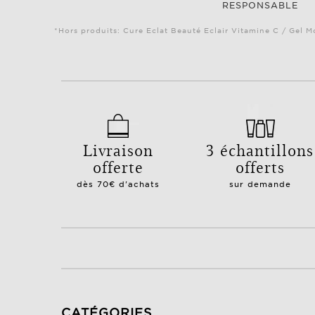
RESPONSABLE
*Hors produits: Cure Eclat Beauté Eclair Vitamine C / Gel M
Livraison
3 échantillons
offerte
offerts
dès 70€ d'achats
sur demande
CATÉGORIES