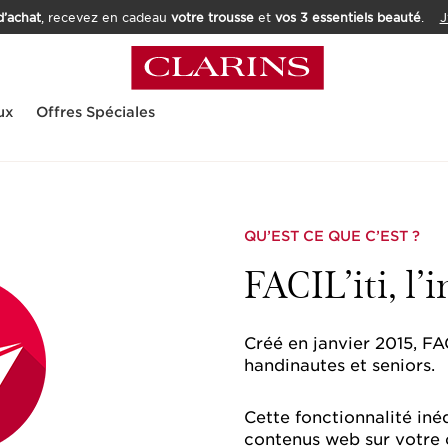
’achat
, recevez en cadeau
votre trousse
et
vos 3 essentiels beauté
.
J
ux
Offres Spéciales
QU’EST CE QUE C’EST ?
FACIL’iti,
l’i
Créé en janvier 2015, FAC
handinautes et seniors.
Cette fonctionnalité in
contenus web sur votre o