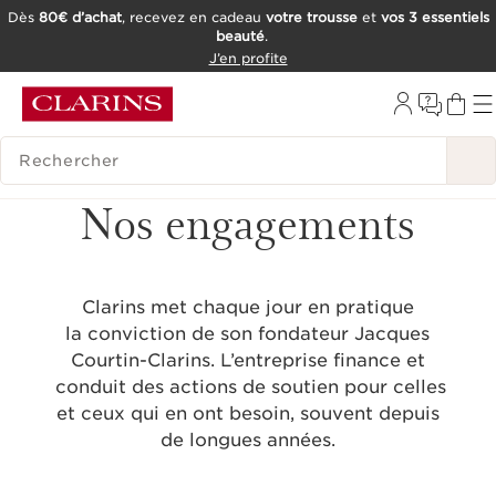
Dès
80€ d’achat
, recevez en cadeau
votre trousse
et
vos 3 essentiels
beauté
.
ALLER AU CONTENU
J’en profite
CONSULTER LE PIED DE PAGE
OUTIL D'ACCESSIBILITÉ
HISTORIQUE DES RECHERCHES
Nos engagements
Clarins met chaque jour en pratique
la conviction de son fondateur Jacques
Courtin-Clarins.
L’entreprise finance
et
conduit des actions de soutien pour celles
et ceux qui en ont besoin,
souvent depuis
de longues années.