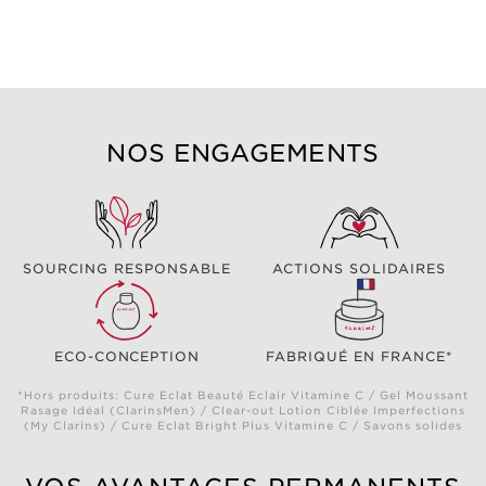
NOS ENGAGEMENTS
SOURCING RESPONSABLE
ACTIONS SOLIDAIRES
ECO-CONCEPTION
FABRIQUÉ EN FRANCE*
*Hors produits: Cure Eclat Beauté Eclair Vitamine C / Gel Moussant
Rasage Idéal (ClarinsMen) / Clear-out Lotion Ciblée Imperfections
(My Clarins) / Cure Eclat Bright Plus Vitamine C / Savons solides