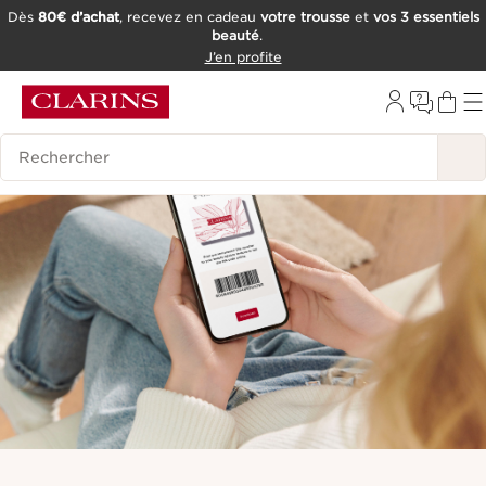
Dès
80€ d’achat
, recevez en cadeau
votre trousse
et
vos 3 essentiels
beauté
.
ALLER AU CONTENU
J’en profite
CONSULTER LE PIED DE PAGE
OUTIL D'ACCESSIBILITÉ
Historique des recherches