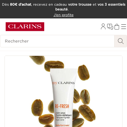
Dès
80€ d’achat
, recevez en cadeau
votre trousse
et
vos 3 essentiels
beauté
.
ALLER AU CONTENU
J’en profite
CONSULTER LE PIED DE PAGE
OUTIL D'ACCESSIBILITÉ
Historique des recherches