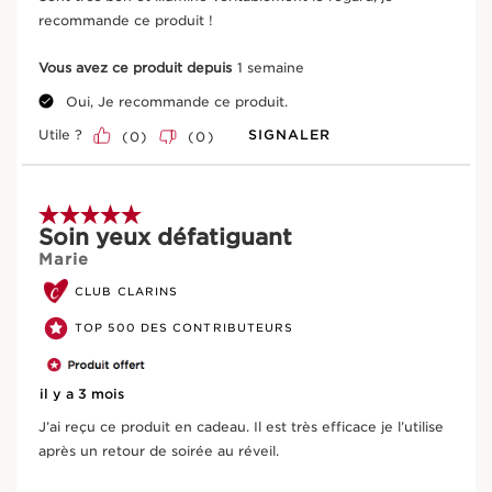
recommande ce produit !
Voir le panier
Vous avez ce produit depuis
1 semaine
Description
Oui, Je recommande ce produit.
Utile ?
SIGNALER
(
0
)
(
0
)
Type de peau :
Peau mixte, Peau sèche, Peau normale,
Peau grasse
Texture :
Gel
5 sur 5 étoiles.
Utilisation :
Tous les jours, matin et soir.
EN SAVOIR PLUS
Soin yeux défatiguant
Un produit pas comme les autres
Marie
Combat les poches et les cernes
En savoir plus
CLUB CLARINS
Ce gel réveille instantanément le regard grâce à sa
TOP 500 DES CONTRIBUTEURS
texture rafraîchissante. Sa formule composée d'extraits
de plantes aide à attenuer visiblement les cernes et
diminuer l'apparence des poches pour un regard frais et
il y a 3 mois
reposé. Texture fondante pour une sensation de
fraîcheur instantanée.
J’ai reçu ce produit en cadeau. Il est très efficace je l’utilise
après un retour de soirée au réveil.