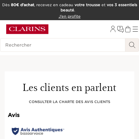
Dès
80€ d’achat
, recevez en cadeau
votre trousse
et
vos 3 essentiels
beauté
.
ALLER AU CONTENU
J’en profite
CONSULTER LE PIED DE PAGE
OUTIL D'ACCESSIBILITÉ
Historique des recherches
Les clients en parlent
CONSULTER LA CHARTE DES AVIS CLIENTS
Avis