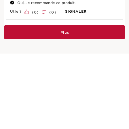
Oui, Je recommande ce produit.
Utile ?
SIGNALER
(
0
)
(
0
)
Entrez le code de lot du produit
*
Plus
Rechercher
Méthodes d’application
exclusives
Appliquer matin et soir par pressions légères sur le
contour des yeux.