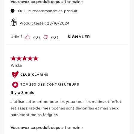
Vous avez ce produit depuis
1 semaine
Des résultats prouvés
Oui, Je recommande ce produit.
Produit testé :
28/10/2024
Composition
Utile ?
SIGNALER
(
0
)
(
0
)
Bon pour la peau, meilleur pour la
ALLER AU CONTENU
planète
5 sur 5 étoiles.
Aida
Formulation
Vegan friendly
responsable
CLUB CLARINS
Origine naturelle
Ingrédient bio
TOP 250 DES CONTRIBUTEURS
il y a 3 mois
J’utilise cette crème pour les yeux tous les matins et l’effet
est assez rapide, mes poches sont dégonflés et mes yeux
D’où vient votre produit ?
paraissent moins fatigués
De l'approvisionnement en ingrédients à la
Vous avez ce produit depuis
1 semaine
fabrication -
CLARINS T.R.U.S.T.
vous dit tout.