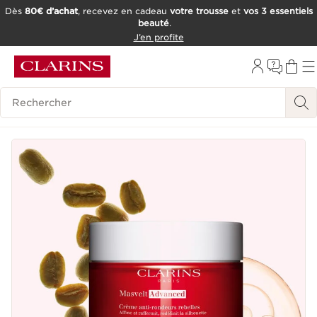
Dès
80€ d’achat
, recevez en cadeau
votre trousse
et
vos 3 essentiels
beauté
.
ALLER AU CONTENU
J’en profite
CONSULTER LE PIED DE PAGE
OUTIL D'ACCESSIBILITÉ
Historique des recherches