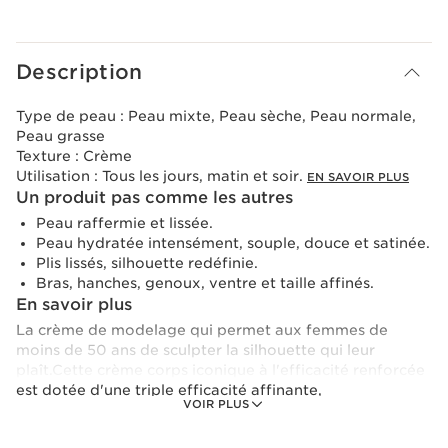
Voir le panier
Description
Type de peau :
Peau mixte, Peau sèche, Peau normale,
Peau grasse
Texture :
Crème
Utilisation :
Tous les jours, matin et soir.
EN SAVOIR PLUS
Un produit pas comme les autres
Peau raffermie et lissée.
Peau hydratée intensément, souple, douce et satinée.
Plis lissés, silhouette redéfinie.
Bras, hanches, genoux, ventre et taille affinés.
En savoir plus
La crème de modelage qui permet aux femmes de
moins de 50 ans de sculpter la silhouette qui leur
plaît.Cette crème corps iconique à l'efficacité renforcée
est dotée d'une triple efficacité affinante,
VOIR PLUS
raffermissante et embellissante. Elle combat les graisses
rebelles en freinant le transport du gras jusqu’aux