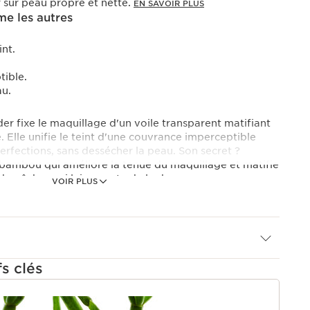
 sur peau propre et nette.
EN SAVOIR PLUS
e les autres
int.
ible.
au.
r fixe le maquillage d'un voile transparent matifiant
e. Elle unifie le teint d'une couvrance imperceptible
perfections, sans dessécher la peau. Son secret ?
 bambou qui améliore la tenue du maquillage et matifie
 de pêcher qui lui apporte de la douceur.
VOIR PLUS
ntre le lait de pêcher et la poudre pour apporter une
peau à chaque application.
fs clés
U