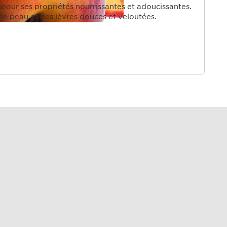
une peau et des lèvres douces et veloutées.