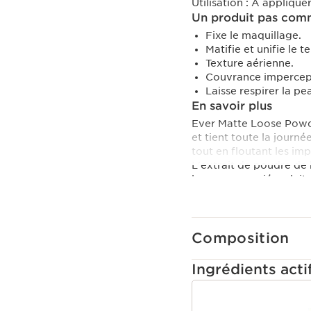
Utilisation :
A appliquer
Un produit pas comm
Fixe le maquillage.
Matifie et unifie le te
Texture aérienne.
Couvrance impercept
Laisse respirer la pe
En savoir plus
Ever Matte Loose Powde
et tient toute la journé
tout en floutant les im
L'extrait de poudre de
la peau, associé au lait
Le plus Clarins
Une alchimie parfaite e
vague de douceur à la 
Composition
Ingrédients acti
ALLER AU CONTEN