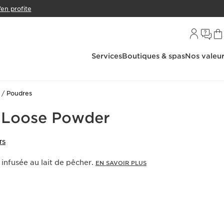
’en profite
Services
Boutiques & spas
Nos valeu
Poudres
 Loose Powder
TS
 infusée au lait de pêcher.
EN SAVOIR PLUS