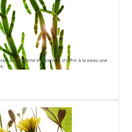
rait de salicorne bio permet d'offrir à la peau une
e.