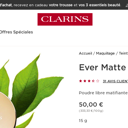
’achat
, recevez en cadeau
votre trousse
et
vos 3 essentiels beauté
.
J
Offres Spéciales
Accueil
Maquillage
Teint
Ever Matte
31 AVIS CLIEN
Poudre libre matifiante
Nouveau prix 50,00 €
50,00 €
(333,33 €/100g)
15 g