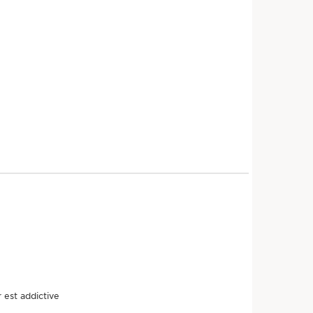
sse et retrouve un toucher velouté.
VOIR PLUS
*Test clinique, 10 volontaires, 48 h.
, meilleur pour la planète
Ingrédient
Packaging
Filière
bio
eco-pensé
équitable
 produit ?
onnement en ingrédients à la fabrication -
S.T.
vous dit tout.
r est addictive
ot du produit
*
Rechercher